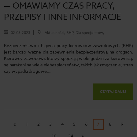
— OMAWIAMY CZAS PRACY,
PRZEPISY I INNE INFORMACJE
02.05.2023
Aktualności, BHP, Dla specjalistów,
Bezpieczeństwo i higiena pracy kierowców zawodowych (BHP)
jest bardzo ważne dla zapewnienia bezpieczeństwa na drogach.
Kierowcy zawodowi, którzy spędzają wiele godzin za kierownicą,
są narażeni na wiele niebezpieczeństw, takich jak zmęczenie, stres
czy wypadki drogowe.…
CZYTAJ DALEJ
«
1
2
3
4
5
6
7
8
9
...
10
34
»