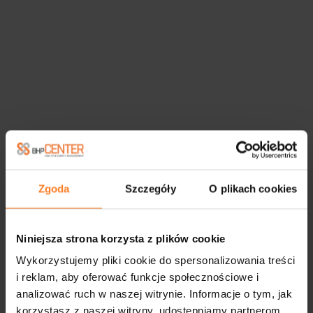
PRZECIWWSKAZANIA DO
PRACY W CIĄŻY - WSZYSTKO
Zgoda
Szczegóły
O plikach cookies
CO MUSISZ WIEDZIEĆ!
Niniejsza strona korzysta z plików cookie
02.05.2023
Aktualności, BHP, Dla specjalistów, Obowiązki BHP pracodawcy,
Wykorzystujemy pliki cookie do spersonalizowania treści
i reklam, aby oferować funkcje społecznościowe i
Niewiele osób zdaje sobie sprawę, że zarówno kobietom w ciąży,
analizować ruch w naszej witrynie. Informacje o tym, jak
jak i po urodzeniu dziecka przysługują w pracy pewne szczególne
korzystasz z naszej witryny, udostępniamy partnerom