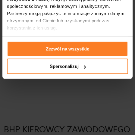
prawa. Na przykład mają prawdo do dodatkowych przerw, a także
społecznościowym, reklamowym i analitycznym.
nie muszą, a wręcz nie…
Partnerzy mogą połączyć te informacje z innymi danymi
otrzymanymi od Ciebie lub uzyskanymi podczas
korzystania z ich usług.
CZYTAJ DALEJ
Zezwól na wszystkie
Spersonalizuj
BHP KIEROWCY ZAWODOWEGO