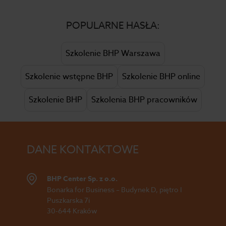
POPULARNE HASŁA:
Szkolenie BHP Warszawa
Szkolenie wstępne BHP
Szkolenie BHP online
Szkolenie BHP
Szkolenia BHP pracowników
DANE KONTAKTOWE
BHP Center Sp. z o.o.
Bonarka for Business – Budynek D, piętro I
Puszkarska 7i
30-644 Kraków