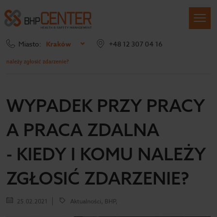
Miasto:
Kraków
+48 12 307 04 16
Strona główna
Blog
Wypadek przy pracy a praca zdalna – kiedy i komu
należy zgłosić zdarzenie?
WYPADEK PRZY PRACY
A PRACA ZDALNA
- KIEDY I KOMU NALEŻY
ZGŁOSIĆ ZDARZENIE?
25.02.2021
Aktualności, BHP,