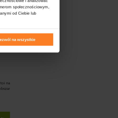
ołecznościowe i analizować
artnerom społecznościowym,
anymi od Ciebie lub
LEJ
ezwól na wszystkie
toi na
obszar