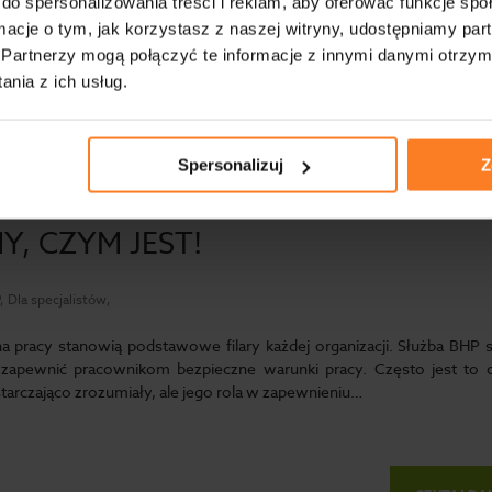
do spersonalizowania treści i reklam, aby oferować funkcje sp
ormacje o tym, jak korzystasz z naszej witryny, udostępniamy p
Partnerzy mogą połączyć te informacje z innymi danymi otrzym
CZYTAJ DA
nia z ich usług.
Spersonalizuj
Z
P W ZAKŁADZIE PRACY —
, CZYM JEST!
 Dla specjalistów,
a pracy stanowią podstawowe filary każdej organizacji. Służba BHP s
 zapewnić pracownikom bezpieczne warunki pracy. Często jest to 
tarczająco zrozumiały, ale jego rola w zapewnieniu…