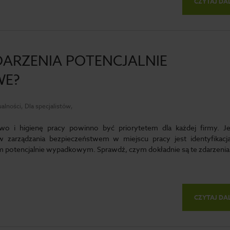
CZYTAJ DA
DARZENIA POTENCJALNIE
WE?
alności, Dla specjalistów,
wo i higienę pracy powinno być priorytetem dla każdej firmy. 
 zarządzania bezpieczeństwem w miejscu pracy jest identyfikacj
m potencjalnie wypadkowym. Sprawdź, czym dokładnie są te zdarzenia
CZYTAJ DA