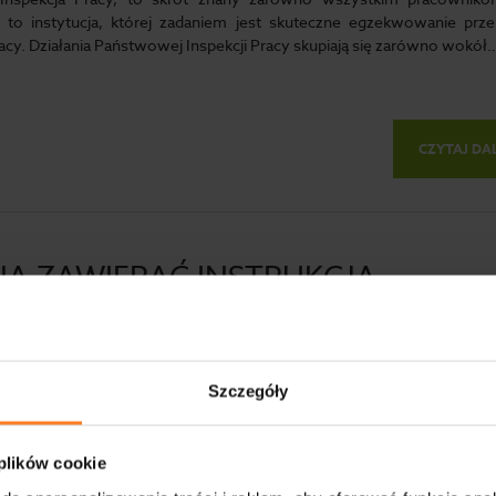
t to instytucja, której zadaniem jest skuteczne egzekwowanie prz
acy. Działania Państwowej Inspekcji Pracy skupiają się zarówno wokół
CZYTAJ DA
A ZAWIERAĆ INSTRUKCJA
EŃSTWA POŻAROWEGO?
alności, Dla specjalistów,
Szczegóły
stwa pożarowego to kluczowy dokument mający na celu zminimaliz
apewnienie bezpieczeństwa osobom przebywających w danym obi
 plików cookie
istotne informacje o tym, czym jest Instrukcja bezpieczeństwa pożar