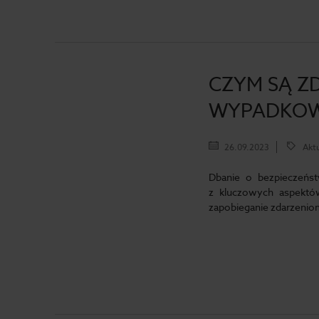
CZYM SĄ Z
WYPADKO
26.09.2023
Aktu
Dbanie o bezpieczeńst
z kluczowych aspektów
zapobieganie zdarzenio