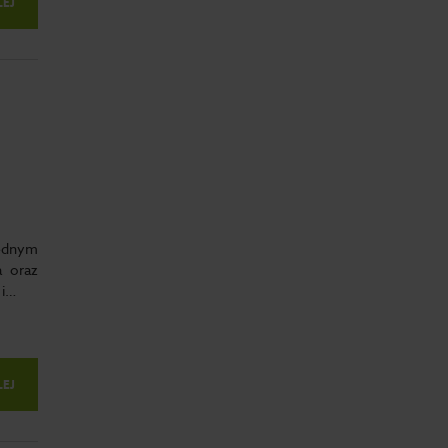
LEJ
Jednym
a oraz
 i…
LEJ