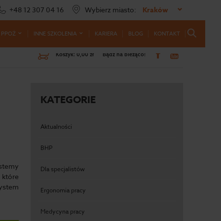
+48 12 307 04 16
Wybierz miasto:
Kraków
 PPOŻ
INNE SZKOLENIA
KARIERA
BLOG
KONTAKT
Koszyk:
0,00 zł
Bądź na bieżąco!
KATEGORIE
Aktualności
BHP
ystemy
Dla specjalistów
 które
system
Ergonomia pracy
Medycyna pracy