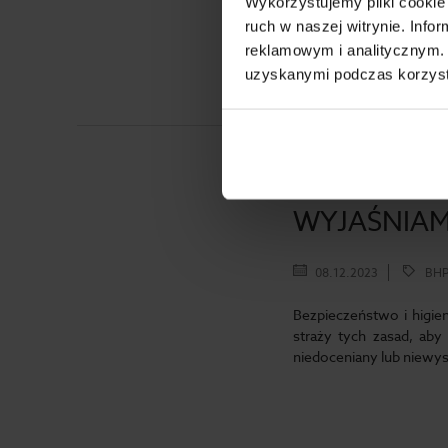
Wykorzystujemy pliki cookie 
ruch w naszej witrynie. Inf
reklamowym i analitycznym. 
uzyskanymi podczas korzysta
SŁUŻBA BH
WYJAŚNIAMY
08.12.2023
BHP,
Bezpieczeństwo i higien
straży tych zasad, aby
niedoceniany lub niewys