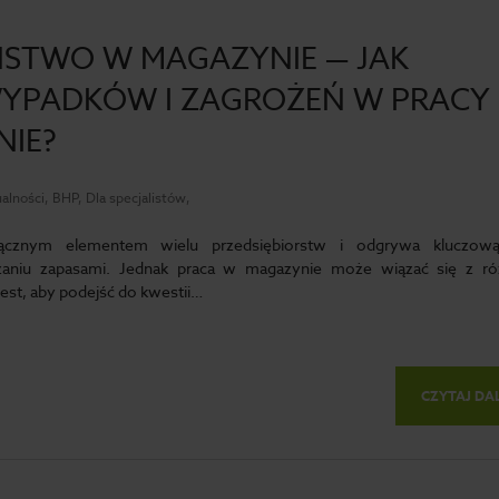
ŃSTWO W MAGAZYNIE — JAK
YPADKÓW I ZAGROŻEŃ W PRACY
IE?
alności, BHP, Dla specjalistów,
łącznym elementem wielu przedsiębiorstw i odgrywa kluczową
aniu zapasami. Jednak praca w magazynie może wiązać się z r
est, aby podejść do kwestii…
CZYTAJ DA