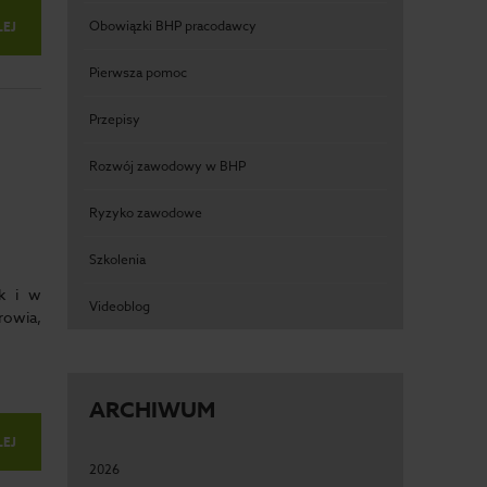
Obowiązki BHP pracodawcy
LEJ
Pierwsza pomoc
Przepisy
Rozwój zawodowy w BHP
Ryzyko zawodowe
Szkolenia
k i w
Videoblog
rowia,
ARCHIWUM
LEJ
2026