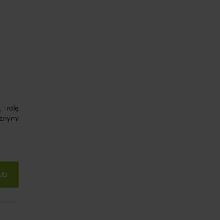
 rolę
óżnymi
LEJ