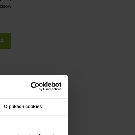
episów
…
LEJ
O plikach cookies
owanie
ekcie.
owego,