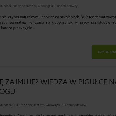
ualności, Dla specjalistów, Obowiązki BHP pracodawcy,
 się czymś naturalnym i chociaż na szkoleniach BHP ten temat zawsz
yscy pamiętają, ile czasu na odpoczynek w pracy przysługuje z
 bardzo precyzyjnie…
CZYTAJ DA
IĘ ZAJMUJE? WIEDZA W PIGUŁCE N
LOGU
ualności, BHP, Dla specjalistów, Obowiązki BHP pracodawcy,
Inspekcja Pracy, to skrót znany zarówno wszystkim pracowniko