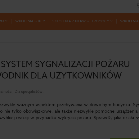
RM
SZKOLENIA BHP
SZKOLENIA Z PIERWSZEJ POMOCY
SZKOLENIA
A SYSTEM SYGNALIZACJI POŻARU
WODNIK DLA UŻYTKOWNIKÓW
alności, Dla specjalistów,
niezwykle ważnym aspektem przebywania w dowolnym budynku. S
 to nie tylko obowiązkowe, ale także niezwykle pomocne urządzenia,
zybkiej reakcji w przypadku wykrycia pożaru. Sprawdź, jaka działa 