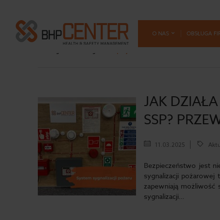
O NAS
OBSŁUGA FI
Strona główna
Blog
Dla specjalistów
JAK DZIAŁ
SSP? PRZE
11.03.2025
Aktu
Bezpieczeństwo jest 
sygnalizacji pożarowej
zapewniają możliwość s
sygnalizacji…