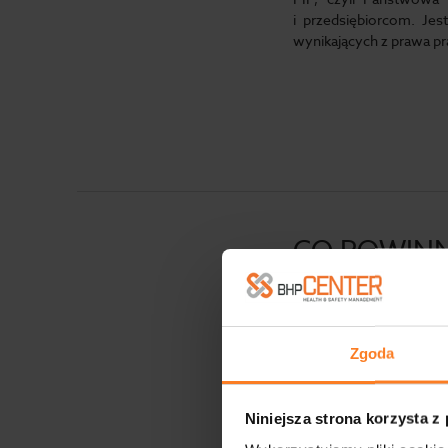
i przedsiębiorcom. Jes
wynikających z prawa pr
CO POWINN
BEZPIECZ
29.01.2024
Aktu
Zgoda
Instrukcja bezpieczeń
ryzyka pożaru oraz z
Niniejsza strona korzysta z
Poniżej przedstawiamy 
co zawiera czy też…