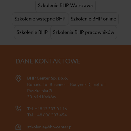
Szkolenie BHP Warszawa
Szkolenie wstępne BHP
Szkolenie BHP online
Szkolenie BHP
Szkolenia BHP pracowników
DANE KONTAKTOWE
BHP Center Sp. z o.o.
Bonarka for Business – Budynek D, piętro I
Puszkarska 7i
30-644 Kraków
Tel.
+48 12 307 04 16
Tel.
+48 606 307 454
szkolenia@bhp-center.pl