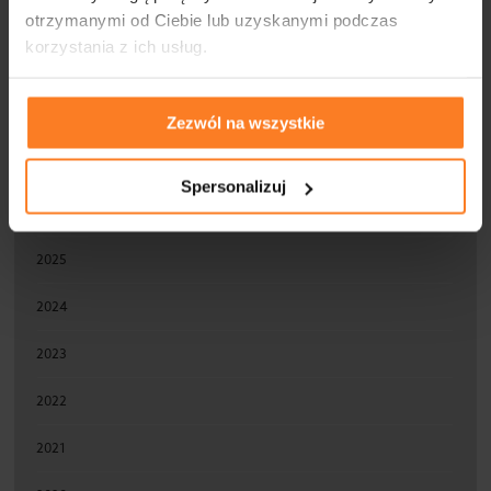
Szkolenia
otrzymanymi od Ciebie lub uzyskanymi podczas
korzystania z ich usług.
Videoblog
Zezwól na wszystkie
ARCHIWUM
Spersonalizuj
2026
2025
2024
2023
2022
2021