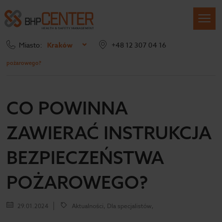
Miasto:
Kraków
+48 12 307 04 16
Strona główna
Blog
Co powinna zawierać Instrukcja bezpieczeństwa
pożarowego?
CO POWINNA
ZAWIERAĆ INSTRUKCJA
BEZPIECZEŃSTWA
POŻAROWEGO?
29.01.2024
Aktualności, Dla specjalistów,