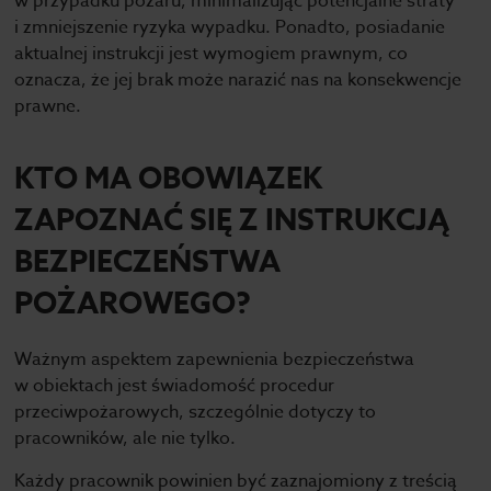
w przypadku pożaru, minimalizując potencjalne straty
i zmniejszenie ryzyka wypadku. Ponadto, posiadanie
aktualnej instrukcji jest wymogiem prawnym, co
oznacza, że jej brak może narazić nas na konsekwencje
prawne.
KTO MA OBOWIĄZEK
ZAPOZNAĆ SIĘ Z INSTRUKCJĄ
BEZPIECZEŃSTWA
POŻAROWEGO?
Ważnym aspektem zapewnienia bezpieczeństwa
w obiektach jest świadomość procedur
przeciwpożarowych, szczególnie dotyczy to
pracowników, ale nie tylko.
Każdy pracownik powinien być zaznajomiony z treścią