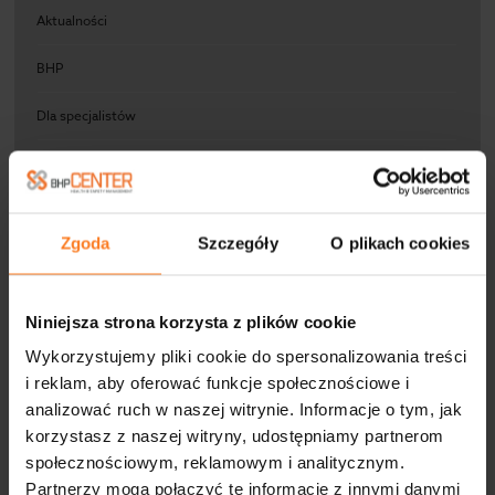
Aktualności
BHP
Dla specjalistów
Ergonomia pracy
Medycyna pracy
Zgoda
Szczegóły
O plikach cookies
Obowiązki BHP pracodawcy
Pierwsza pomoc
Niniejsza strona korzysta z plików cookie
Przepisy
Wykorzystujemy pliki cookie do spersonalizowania treści
i reklam, aby oferować funkcje społecznościowe i
Rozwój zawodowy w BHP
analizować ruch w naszej witrynie. Informacje o tym, jak
korzystasz z naszej witryny, udostępniamy partnerom
Ryzyko zawodowe
społecznościowym, reklamowym i analitycznym.
Partnerzy mogą połączyć te informacje z innymi danymi