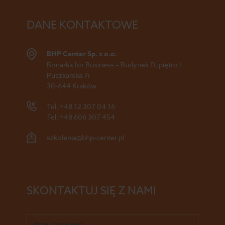
DANE KONTAKTOWE
BHP Center Sp. z o.o.
Bonarka for Business – Budynek D, piętro I
Puszkarska 7i
30-644 Kraków
Tel.
+48 12 307 04 16
Tel.
+48 606 307 454
szkolenia@bhp-center.pl
SKONTAKTUJ SIĘ Z NAMI