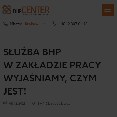
Miasto:
Kraków
+48 12 307 04 16
Strona główna
Blog
Służba BHP w zakładzie pracy — wyjaśniamy, czym jest!
SŁUŻBA BHP
W ZAKŁADZIE PRACY —
WYJAŚNIAMY, CZYM
JEST!
08.12.2023
BHP, Dla specjalistów,