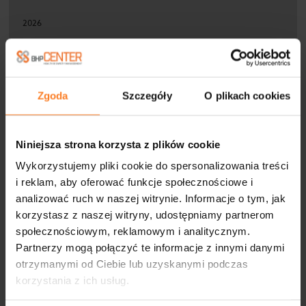
2026
2025
2024
Zgoda
Szczegóły
O plikach cookies
2023
2022
Niniejsza strona korzysta z plików cookie
Wykorzystujemy pliki cookie do spersonalizowania treści
2021
i reklam, aby oferować funkcje społecznościowe i
analizować ruch w naszej witrynie. Informacje o tym, jak
2020
korzystasz z naszej witryny, udostępniamy partnerom
2019
społecznościowym, reklamowym i analitycznym.
Partnerzy mogą połączyć te informacje z innymi danymi
2018
otrzymanymi od Ciebie lub uzyskanymi podczas
korzystania z ich usług.
2017