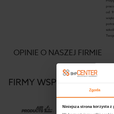
Przy
praco
od 9
więk
potrz
szko
Twoje
OPINIE O NASZEJ FIRMIE
FIRMY WSPÓŁPRACUJĄ
Zgoda
Niniejsza strona korzysta z