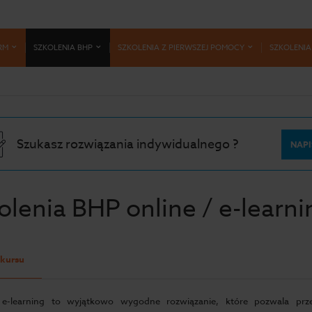
RM
SZKOLENIA BHP
SZKOLENIA Z PIERWSZEJ POMOCY
SZKOLENIA
Szukasz rozwiązania indywidualnego ?
NAPI
olenia BHP online / e-learni
 kursu
e-learning to wyjątkowo wygodne rozwiązanie, które pozwala przej