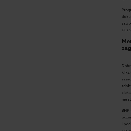
Prog
doku
zawo
służb
Mer
zag
Dobr
klik
zasa
zdob
cieka
nie s
BHP e
ucze
i pod
zakup