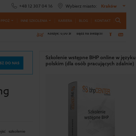
+48 12 307 04 16
Wybierz miasto:
Kraków
 PPOŻ
INNE SZKOLENIA
KARIERA
BLOG
KONTAKT
Koszyk:
0,00 zł
Bądź na bieżąco!
Szkolenie wstępne BHP online w języku
SZ DO NAS
polskim (dla osób pracujących zdalnie)
ng
ść szkolenie