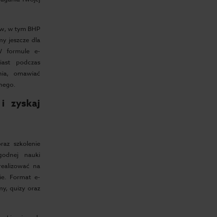
w, w tym BHP
y jeszcze dla
W formule e-
iast podczas
nia, omawiać
rnego.
i zyskaj
az szkolenie
odnej nauki
realizować na
e. Format e-
my, quizy oraz