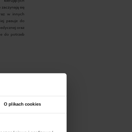
kierujących
 zaczynają się
az w innych
iej pasuje do
medycznej oraz
ne do potrzeb
O plikach cookies