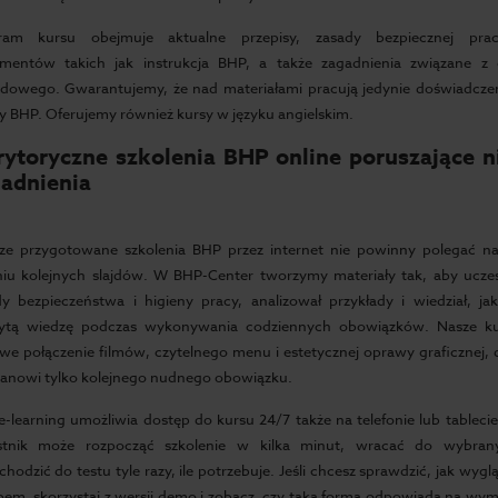
ram kursu obejmuje aktualne przepisy, zasady bezpiecznej prac
mentów takich jak instrukcja BHP, a także zagadnienia związane z 
dowego. Gwarantujemy, że nad materiałami pracują jedynie doświadcze
y BHP. Oferujemy również kursy w języku angielskim.
ytoryczne szkolenia BHP online poruszające 
adnienia
ze przygotowane szkolenia BHP przez internet nie powinny polegać 
aniu kolejnych slajdów. W BHP-Center tworzymy materiały tak, aby uczes
dy bezpieczeństwa i higieny pracy, analizował przykłady i wiedział, ja
ytą wiedzę podczas wykonywania codziennych obowiązków. Nasze ku
we połączenie filmów, czytelnego menu i estetycznej oprawy graficznej,
tanowi tylko kolejnego nudnego obowiązku.
-learning umożliwia dostęp do kursu 24/7 także na telefonie lub tablecie
stnik może rozpocząć szkolenie w kilka minut, wracać do wybra
chodzić do testu tyle razy, ile potrzebuje. Jeśli chcesz sprawdzić, jak wyg
em, skorzystaj z wersji demo i zobacz, czy taka forma odpowiada na wy