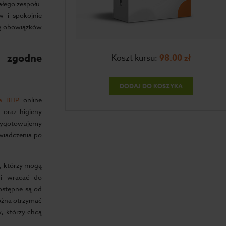
ałego zespołu.
 i spokojnie
cję obowiązków
 zgodne
Koszt kursu:
98.00
zł
DODAJ DO KOSZYKA
ia BHP
online
 oraz higieny
rzygotowujemy
wiadczenia po
, którzy mogą
 i wracać do
ostępne są od
ożna otrzymać
, którzy chcą