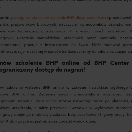
.
adzimy
wstępne i okresowe szkolenie BHP dla pracowników
i pracodawcó
ne dla, pracowników biurowych, nauczycieli i pracowników oświaty, mam
owników technicznych, inżynierów, IT i wielu innych zawodów. 
ningowej uczestnik samodzielnie przechodzi przez materiały, natom
okonferencji pracuje z instruktorem na żywo. Może zadawać pyta
etne sytuacje i uczyć się w sposób bardziej zbliżony do szkolenia stacjona
mów szkolenie BHP online od BHP Center 
ograniczony dostęp do nagrań!
w szkolenie wstępne BHP online w zakresie instruktażu ogólnego or
sowe BHP online. Zapewnij swoim pracownikom możliwość wyg
godnym terminie! Kurs online można rozpocząć zaraz po płatności, 
lnym urządzeniu, a także przerwać i wznowić w wybranym momenci
ingowy obejmuje materiały z zakresu bezpieczeństwa i higieny pracy, fil
 BHP, do których uczestnik może podejść wielokrotnie.