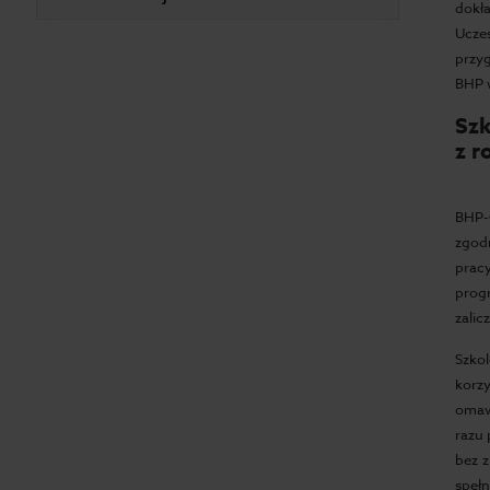
dokła
Ucze
przyg
BHP w
Sz
z r
BHP-
zgod
prac
prog
zalic
Szko
korz
omaw
razu
bez 
spełn