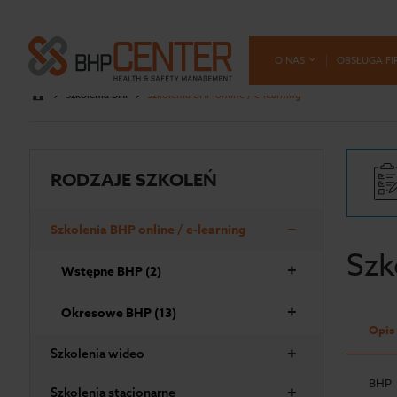
O NAS
OBSŁUGA FI
Szkolenia BHP
Szkolenia BHP online / e-learning
RODZAJE SZKOLEŃ
−
Szkolenia BHP online / e-learning
Szk
+
Wstępne BHP
(2)
+
Okresowe BHP
(13)
Opis
+
Szkolenia wideo
BHP 
+
Szkolenia stacjonarne