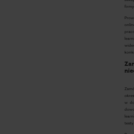
firmy
Prow
onli
prac
lear
wide
konkr
Za
nie
Zamó
okre
w do
dowo
learn
testy