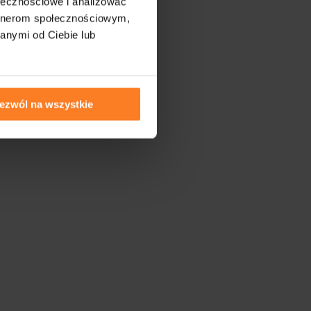
ołecznościowe i analizować
artnerom społecznościowym,
anymi od Ciebie lub
ezwól na wszystkie