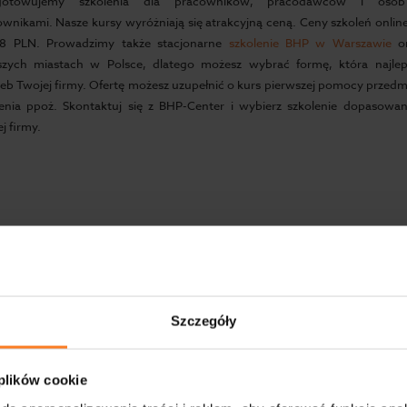
gotowujemy szkolenia dla pracowników, pracodawców i osób 
wnikami. Nasze kursy wyróżniają się atrakcyjną ceną. Ceny szkoleń online
8 PLN. Prowadzimy także stacjonarne
szkolenie BHP w Warszawie
or
szych miastach w Polsce, dlatego możesz wybrać formę, która najlep
eb Twojej firmy. Ofertę możesz uzupełnić o kurs pierwszej pomocy przed
lenia ppoż. Skontaktuj się z BHP-Center i wybierz szkolenie dopasowa
j firmy.
CE
Szczegóły
 plików cookie