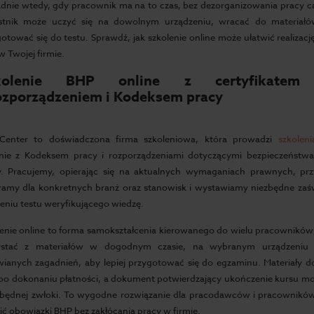
dnie wtedy, gdy pracownik ma na to czas, bez dezorganizowania pracy c
stnik może uczyć się na dowolnym urządzeniu, wracać do materiałów
otować się do testu. Sprawdź, jak szkolenie online może ułatwić realiza
 Twojej firmie.
kolenie BHP online z certyfikatem
ozporządzeniem i Kodeksem pracy
Center to doświadczona firma szkoleniowa, która prowadzi
szkolen
nie z Kodeksem pracy i rozporządzeniami dotyczącymi bezpieczeństwa
y. Pracujemy, opierając się na aktualnych wymaganiach prawnych, p
ramy dla konkretnych branż oraz stanowisk i wystawiamy niezbędne zaś
zeniu testu weryfikującego wiedzę.
lenie online to forma samokształcenia kierowanego do wielu pracowników
ystać z materiałów w dogodnym czasie, na wybranym urządzeniu
ianych zagadnień, aby lepiej przygotować się do egzaminu. Materiały d
 po dokonaniu płatności, a dokument potwierdzający ukończenie kursu m
zbędnej zwłoki. To wygodne rozwiązanie dla pracodawców i pracowników
ić obowiązki BHP bez zakłócania pracy w firmie.