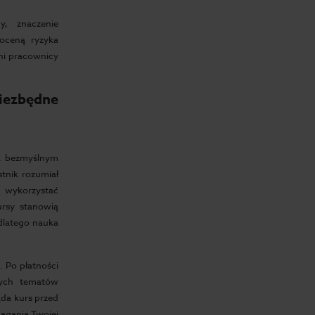
y, znaczenie
oceną ryzyka
ni pracownicy
niezbędne
na bezmyślnym
tnik rozumiał
k wykorzystać
rsy stanowią
 dlatego nauka
. Po płatności
nych tematów
ląda kurs przed
magania Twojej