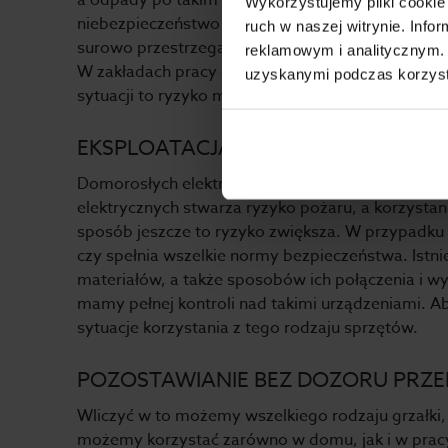
a odpady po takim sprzątaniu składowane w miejs
Wykorzystujemy pliki cookie 
niebezpieczeństwo gotowy. Dlatego należy używać
ruch w naszej witrynie. Inf
surowo przestrzegać zasady, w myśl której odpa
reklamowym i analitycznym. 
W zakładach pracy do mycia poszczególnych powi
uzyskanymi podczas korzysta
sytuacji to ryzyko maleje.
EKSPLOATACJA PROWIZORYCZNYCH
Domorosłych elektryków i majsterkowiczów nie b
elektrycznych stwarza ryzyko pożaru, a korzysta
sposób jeszcze to ryzyko zwiększa. W przypadk
czy spełnia wszelkie normy bezpieczeństwa. Istni
materiałów, a także sposobów ich połączenia i w
mamy pełnej kontroli nad takimi urządzeniami. A
sytuacje korzystania z tego rodzaju sprzętów.
POZOSTAWIANIE BEZ DOZORU PRZ
Wliczyć w to możemy wszelkiego rodzaju grzałki, 
możemy korzystać zarówno w domu, jak i w pracy, 