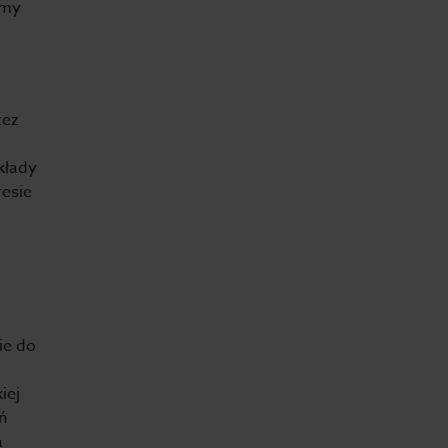
omy
zez
kłady
resie
ie do
iej
ń
a