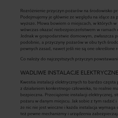
Rozróżnienie przyczyn pożarów na środowisko pr
Podejmujemy je głównie ze względu na idące za 
wyższe. Mowa bowiem o miejscach, w których w 
wówczas okazać niebezpieczeństwem w ramach od
Jednak w gospodarstwie domowym, zwłaszcza pr
podobnie, a przyczyny pożarów w obu tych środo
pewnych zasad, nawet jeśli nie są one określone
Co należy do najczęstszych przyczyn powstawania
WADLIWE INSTALACJE ELEKTRYCZN
Kwestia instalacji elektrycznych to bardzo częsta
z działaniem konkretnego człowieka, to realnie m
bezpieczna. Przeciążenie instalacji elektrycznej,
pożaru w danym miejscu. Jak sobie z tym radzić i
że nic nie jest wieczne i każda instalacja wymag
też pewne mechanizmy i urządzenia zabezpieczające