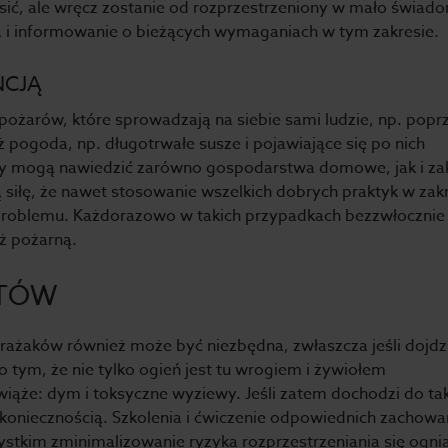
asić, ale wręcz zostanie od rozprzestrzeniony w mało świad
a i informowanie o bieżących wymaganiach w tym zakresie.
NCJĄ
pożarów, które sprowadzają na siebie sami ludzie, np. popr
pogoda, np. długotrwałe susze i pojawiające się po nich
y mogą nawiedzić zarówno gospodarstwa domowe, jak i za
ką siłę, że nawet stosowanie wszelkich dobrych praktyk w zak
problemu. Każdorazowo w takich przypadkach bezzwłocznie
ż pożarną.
STÓW
ażaków również może być niezbędna, zwłaszcza jeśli dojdz
 tym, że nie tylko ogień jest tu wrogiem i żywiołem
m wiąże: dym i toksyczne wyziewy. Jeśli zatem dochodzi do tak
 koniecznością. Szkolenia i ćwiczenie odpowiednich zachowa
stkim zminimalizowanie ryzyka rozprzestrzeniania się ogni