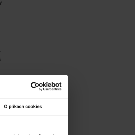
y
.
ą
w
wane.
O plikach cookies