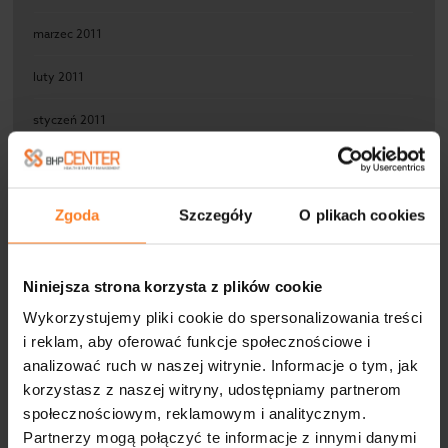
marzec 2011
luty 2011
styczeń 2011
grudzień 2010
Zgoda
Szczegóły
O plikach cookies
KATEGORIE
Niniejsza strona korzysta z plików cookie
Aktualności
Wykorzystujemy pliki cookie do spersonalizowania treści
i reklam, aby oferować funkcje społecznościowe i
BHP
analizować ruch w naszej witrynie. Informacje o tym, jak
korzystasz z naszej witryny, udostępniamy partnerom
Ergonomia pracy
społecznościowym, reklamowym i analitycznym.
Partnerzy mogą połączyć te informacje z innymi danymi
Medycyna pracy