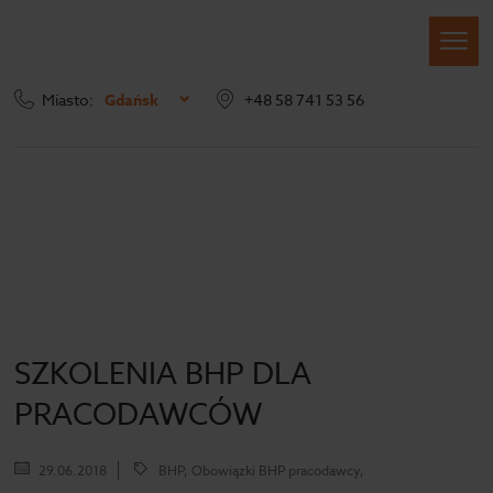
Miasto:
Gdańsk
+48 58 741 53 56
Strona główna
Blog
Archiwum
SZKOLENIA BHP DLA
PRACODAWCÓW
29.06.2018
BHP, Obowiązki BHP pracodawcy,