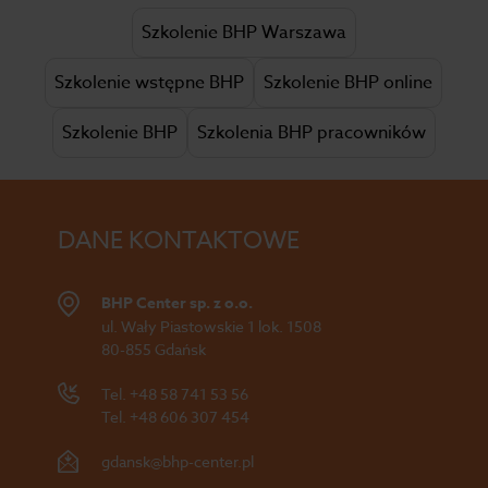
Szkolenie BHP Warszawa
Szkolenie wstępne BHP
Szkolenie BHP online
Szkolenie BHP
Szkolenia BHP pracowników
DANE KONTAKTOWE
BHP Center sp. z o.o.
ul. Wały Piastowskie 1 lok. 1508
80-855 Gdańsk
Tel.
+48 58 741 53 56
Tel.
+48 606 307 454
gdansk@bhp-center.pl