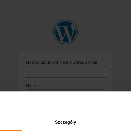
Nazwa użytkownika lub adres e-mail
Hasło
Zapamiętaj mnie
Szczegóły
Nie pamiętasz hasła?