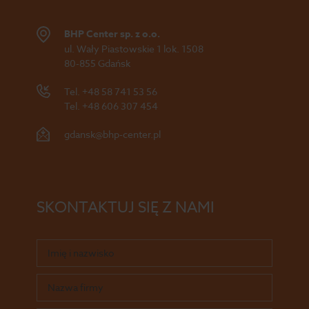
BHP Center sp. z o.o.
ul. Wały Piastowskie 1 lok. 1508
80-855 Gdańsk
Tel.
+48 58 741 53 56
Tel.
+48 606 307 454
gdansk@bhp-center.pl
SKONTAKTUJ SIĘ Z NAMI