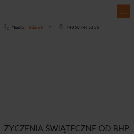
Miasto:
Gdańsk
+48 58 741 53 56
Strona główna
Blog
Archiwum
ŻYCZENIA ŚWIĄTECZNE OD BHP