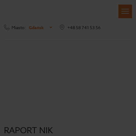
Miasto:
Gdańsk
+48 58 741 53 56
Strona główna
Blog
Archiwum
RAPORT NIK