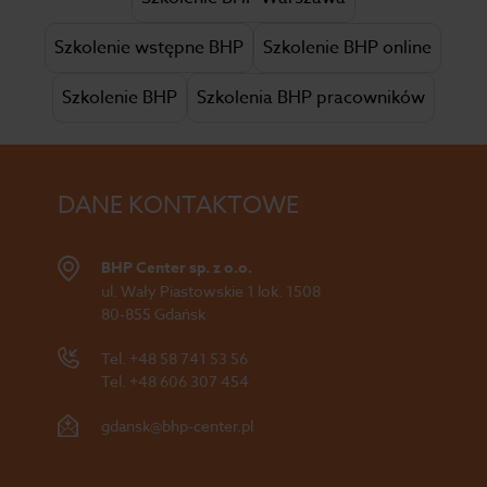
Szkolenie wstępne BHP
Szkolenie BHP online
Szkolenie BHP
Szkolenia BHP pracowników
DANE KONTAKTOWE
BHP Center sp. z o.o.
ul. Wały Piastowskie 1 lok. 1508
80-855 Gdańsk
Tel.
+48 58 741 53 56
Tel.
+48 606 307 454
gdansk@bhp-center.pl