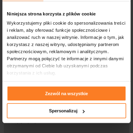
marzec 2011
luty 2011
Niniejsza strona korzysta z plików cookie
Wykorzystujemy pliki cookie do spersonalizowania treści
styczeń 2011
i reklam, aby oferować funkcje społecznościowe i
analizować ruch w naszej witrynie. Informacje o tym, jak
grudzień 2010
korzystasz z naszej witryny, udostępniamy partnerom
społecznościowym, reklamowym i analitycznym.
Partnerzy mogą połączyć te informacje z innymi danymi
KATEGORIE
otrzymanymi od Ciebie lub uzyskanymi podczas
korzystania z ich usług.
Aktualności
Zezwól na wszystkie
BHP
Ergonomia pracy
Spersonalizuj
Medycyna pracy