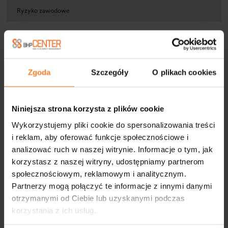
Ryzyko zawodowe
META
Zgoda
Szczegóły
O plikach cookies
Zaloguj się
Niniejsza strona korzysta z plików cookie
Kanał wpisów
Wykorzystujemy pliki cookie do spersonalizowania treści
Kanał komentarzy
i reklam, aby oferować funkcje społecznościowe i
analizować ruch w naszej witrynie. Informacje o tym, jak
WordPress.org
korzystasz z naszej witryny, udostępniamy partnerom
społecznościowym, reklamowym i analitycznym.
Partnerzy mogą połączyć te informacje z innymi danymi
otrzymanymi od Ciebie lub uzyskanymi podczas
korzystania z ich usług.
FIRMY WSPÓŁPRACUJĄCE