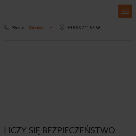
Miasto:
Gdańsk
+48 58 741 53 56
Strona główna
Blog
Archiwum
LICZY SIĘ BEZPIECZEŃSTWO