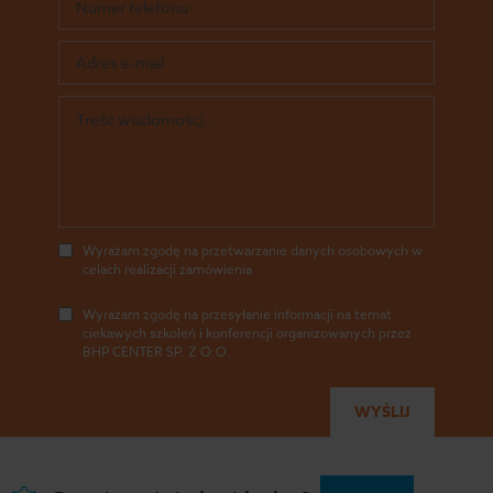
Wyrażam zgodę na przetwarzanie danych osobowych w
celach realizacji zamówienia
Wyrażam zgodę na przesyłanie informacji na temat
ciekawych szkoleń i konferencji organizowanych przez
BHP CENTER SP. Z O.O.
Wszystkie prawa zastrzeżone - BHP Center 2026
Polityka