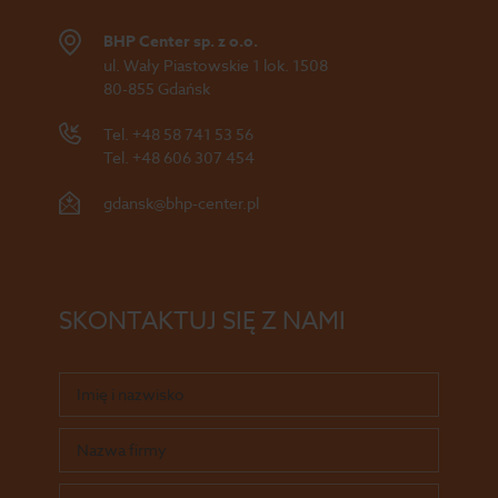
BHP Center sp. z o.o.
ul. Wały Piastowskie 1 lok. 1508
80-855 Gdańsk
Tel.
+48 58 741 53 56
Tel.
+48 606 307 454
gdansk@bhp-center.pl
SKONTAKTUJ SIĘ Z NAMI