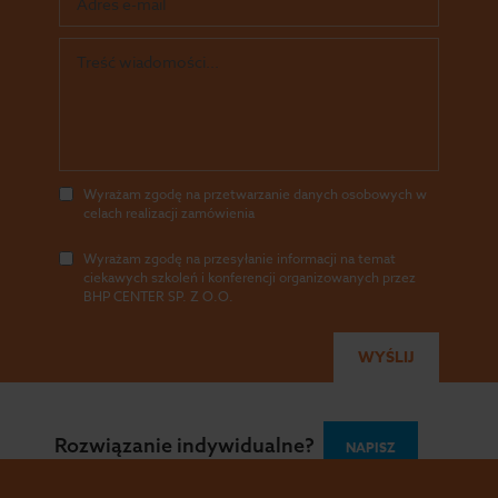
Wyrażam zgodę na przetwarzanie danych osobowych w
celach realizacji zamówienia
Wyrażam zgodę na przesyłanie informacji na temat
ciekawych szkoleń i konferencji organizowanych przez
BHP CENTER SP. Z O.O.
Wszystkie prawa zastrzeżone - BHP Center 2026
Polityka
Rozwiązanie indywidualne?
NAPISZ
Prywatności
|