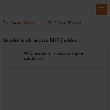
Miasto:
Gdańsk
+48 58 741 53 56
Szkolenia BHP
Szkolenia wideo
Okresowe BHP
Szkolenie okresowe BHP | wideo
Wybierz termin i zapisz się na
szkolenie