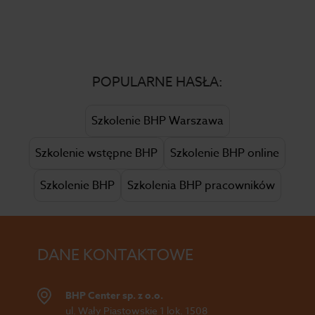
POPULARNE HASŁA:
Szkolenie BHP Warszawa
Szkolenie wstępne BHP
Szkolenie BHP online
Szkolenie BHP
Szkolenia BHP pracowników
DANE KONTAKTOWE
BHP Center sp. z o.o.
ul. Wały Piastowskie 1 lok. 1508