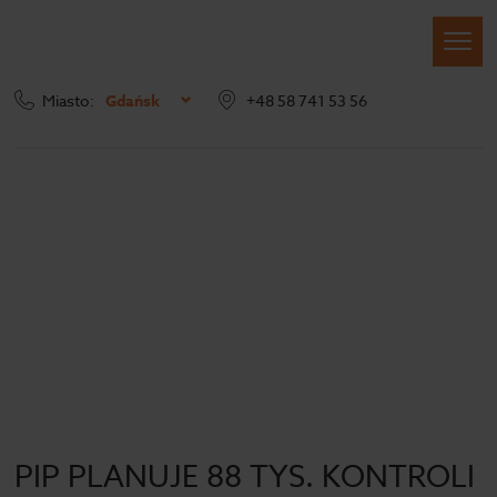
Miasto:
Gdańsk
+48 58 741 53 56
Strona główna
Blog
Archiwum
PIP PLANUJE 88 TYS. KONTROLI