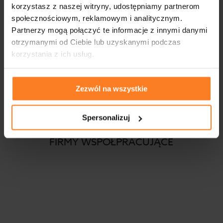
Zaloguj się
korzystasz z naszej witryny, udostępniamy partnerom
społecznościowym, reklamowym i analitycznym.
Kanał wpisów
Partnerzy mogą połączyć te informacje z innymi danymi
otrzymanymi od Ciebie lub uzyskanymi podczas
Kanał komentarzy
korzystania z ich usług.
WordPress.org
Zezwól na wszystkie
Spersonalizuj
FIRMY WSPÓŁPRACUJĄCE