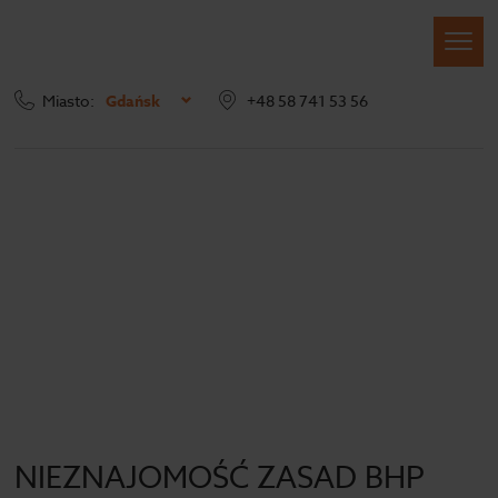
Miasto:
Gdańsk
+48 58 741 53 56
Strona główna
Blog
Archiwum
NIEZNAJOMOŚĆ ZASAD BHP