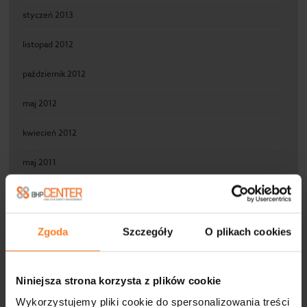
styczeń 2013
listopad 2012
październik 2012
maj 2012
kwiecień 2012
maj 2011
marzec 2011
luty 2011
Zgoda
Szczegóły
O plikach cookies
styczeń 2011
Niniejsza strona korzysta z plików cookie
grudzień 2010
Wykorzystujemy pliki cookie do spersonalizowania treści