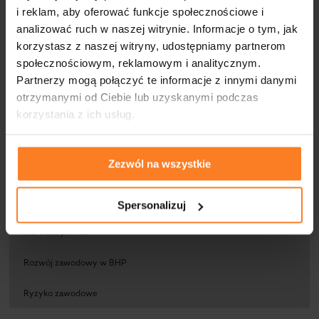
i reklam, aby oferować funkcje społecznościowe i
analizować ruch w naszej witrynie. Informacje o tym, jak
KATEGORIE
korzystasz z naszej witryny, udostępniamy partnerom
społecznościowym, reklamowym i analitycznym.
Aktualności
Partnerzy mogą połączyć te informacje z innymi danymi
otrzymanymi od Ciebie lub uzyskanymi podczas
BHP
korzystania z ich usług.
Ergonomia pracy
Zezwól na wszystkie
Medycyna pracy
Obowiązki BHP pracodawcy
Spersonalizuj
Pierwsza pomoc
Rozwój zawodowy w BHP
Ryzyko zawodowe