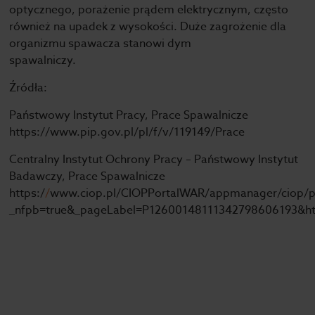
optycznego, porażenie prądem elektrycznym, często
również na upadek z wysokości. Duże zagrożenie dla
organizmu spawacza stanowi dym
spawalniczy.
Źródła:
Państwowy Instytut Pracy,
Prace Spawalnicze
https://www.pip.gov.pl/pl/f/v/119149/Prace
Centralny Instytut Ochrony Pracy – Państwowy Instytut
Badawczy,
Prace Spawalnicze
https:/
/
www.ciop.pl/CIOPPortalWAR/appmanager/ciop/p
_nfpb=true&_pageLabel=P12600148111342798606193&html