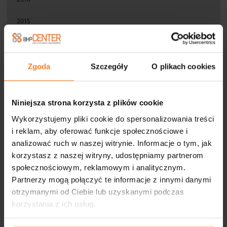
2015
2014
2013
Zgoda
Szczegóły
O plikach cookies
2012
Niniejsza strona korzysta z plików cookie
2011
Wykorzystujemy pliki cookie do spersonalizowania treści
2010
i reklam, aby oferować funkcje społecznościowe i
analizować ruch w naszej witrynie. Informacje o tym, jak
korzystasz z naszej witryny, udostępniamy partnerom
społecznościowym, reklamowym i analitycznym.
Partnerzy mogą połączyć te informacje z innymi danymi
otrzymanymi od Ciebie lub uzyskanymi podczas
FIRMY WSPÓŁPRACUJĄCE
korzystania z ich usług.