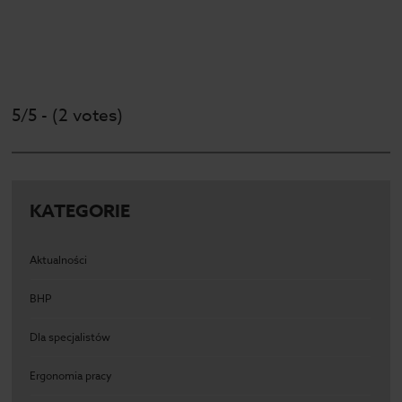
5/5 - (2 votes)
KATEGORIE
Aktualności
BHP
Dla specjalistów
Ergonomia pracy