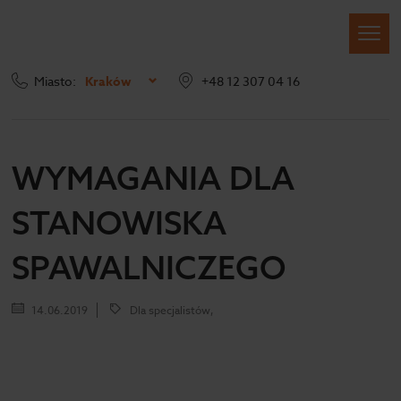
Miasto:
Kraków
+48 12 307 04 16
Strona główna
Blog
Wymagania dla stanowiska spawalniczego
WYMAGANIA DLA
STANOWISKA
SPAWALNICZEGO
14.06.2019
Dla specjalistów,