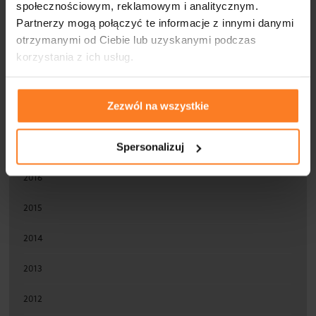
społecznościowym, reklamowym i analitycznym.
Partnerzy mogą połączyć te informacje z innymi danymi
2021
otrzymanymi od Ciebie lub uzyskanymi podczas
2020
korzystania z ich usług.
2019
Zezwól na wszystkie
2018
Spersonalizuj
2017
2016
2015
2014
2013
2012