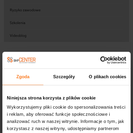
Ryzyko zawodowe
Szkolenia
Videoblog
ARCHIWUM
Zgoda
Szczegóły
O plikach cookies
2026
2025
Niniejsza strona korzysta z plików cookie
2024
Wykorzystujemy pliki cookie do spersonalizowania treści
i reklam, aby oferować funkcje społecznościowe i
2023
analizować ruch w naszej witrynie. Informacje o tym, jak
korzystasz z naszej witryny, udostępniamy partnerom
2022