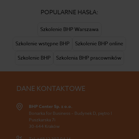
POPULARNE HASŁA:
Szkolenie BHP Warszawa
Szkolenie wstępne BHP
Szkolenie BHP online
Szkolenie BHP
Szkolenia BHP pracowników
DANE KONTAKTOWE
BHP Center Sp. z o.o.
Bonarka for Business – Budynek D, piętro I
Puszkarska 7i
30-644 Kraków
Tel.
+48 12 307 04 16