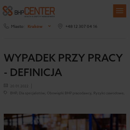
Miasto:
Kraków
+48 12 307 04 16
Strona główna
Blog
Wypadek przy pracy – definicja
WYPADEK PRZY PRACY
- DEFINICJA
20.01.2022
BHP, Dla specjalistów, Obowiązki BHP pracodawcy, Ryzyko zawodowe,