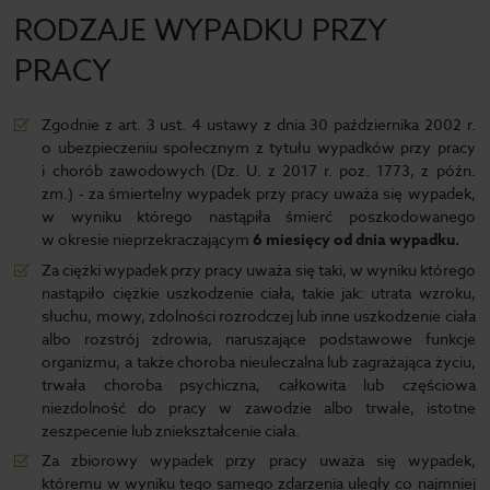
RODZAJE WYPADKU PRZY
PRACY
Zgodnie z art. 3 ust. 4 ustawy z dnia 30 października 2002 r.
o ubezpieczeniu społecznym z tytułu wypadków przy pracy
i chorób zawodowych (Dz. U. z 2017 r. poz. 1773, z późn.
zm.) - za śmiertelny wypadek przy pracy uważa się wypadek,
w wyniku którego nastąpiła śmierć poszkodowanego
w okresie nieprzekraczającym
6 miesięcy od dnia wypadku.
Za ciężki wypadek przy pracy uważa się taki, w wyniku którego
nastąpiło ciężkie uszkodzenie ciała, takie jak: utrata wzroku,
słuchu, mowy, zdolności rozrodczej lub inne uszkodzenie ciała
albo rozstrój zdrowia, naruszające podstawowe funkcje
organizmu, a także choroba nieuleczalna lub zagrażająca życiu,
trwała choroba psychiczna, całkowita lub częściowa
niezdolność do pracy w zawodzie albo trwałe, istotne
zeszpecenie lub zniekształcenie ciała.
Za zbiorowy wypadek przy pracy uważa się wypadek,
któremu w wyniku tego samego zdarzenia uległy co najmniej