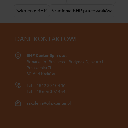
Szkolenie BHP
Szkolenia BHP pracowników
DANE KONTAKTOWE
BHP Center Sp. z o.o.
Bonarka for Business – Budynek D, piętro I
Puszkarska 7i
30-644 Kraków
Tel.
+48 12 307 04 16
Tel.
+48 606 307 454
szkolenia@bhp-center.pl