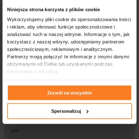
Niniejsza strona korzysta z plików cookie
ARCHIWUM
Wykorzystujemy pliki cookie do spersonalizowania treści
i reklam, aby oferować funkcje społecznościowe i
analizować ruch w naszej witrynie. Informacje o tym, jak
2026
korzystasz z naszej witryny, udostępniamy partnerom
społecznościowym, reklamowym i analitycznym.
2025
Partnerzy mogą połączyć te informacje z innymi danymi
otrzymanymi od Ciebie lub uzyskanymi podczas
2024
korzystania z ich usług.
2023
2022
Zezwól na wszystkie
2021
Spersonalizuj
2020
2019