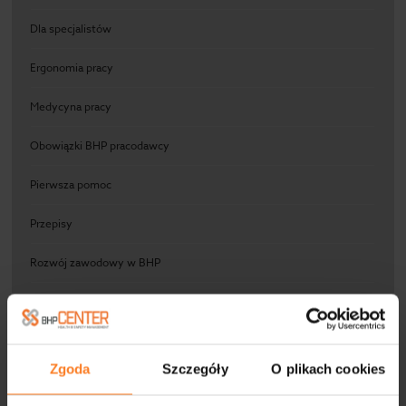
Dla specjalistów
Ergonomia pracy
Medycyna pracy
Obowiązki BHP pracodawcy
Pierwsza pomoc
Przepisy
Rozwój zawodowy w BHP
Ryzyko zawodowe
Szkolenia
Zgoda
Szczegóły
O plikach cookies
Videoblog