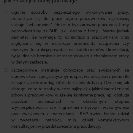
jaki obszar jest brany pod uwagę.
Ogólne sposoby bezpiecznego wykonywania pracy,
odnoszące się do pracy ogółu pracowników najczęściej
spisuje "behapowiec". Może to być zarówno pracownik firmy
odpowiedzialny za BHP, jak i osoba z firmy . Warto jednak
pamiętać, że wymaga to konsultacji z pracownikami oraz
zagłębienia się w instrukcje producenta urządzenia czy
maszyny. Instrukcja powstaje na skutek rozmów i konsultacji,
by jej finalnie brzmienie korespondowało z charakterem pracy
w danym zakładzie.
Szczegółowe instrukcje dotyczące prac związanych ze
stanowiskami specjalistycznymi, spisywane są przez jednostki
zarządzające komórką, której te zasady dotyczą. Dzieje się tak
dlatego, że to te osoby wiedzą najlepiej, z jakimi zagrożeniami
zdrowia pracowników wiąże się konkretna praca, np. obsługa
urządzeń technicznych o określonym stopniu
wyspecjalizowania, czy zagrożenia dotyczące wykonywania
prac związanych z materiałami . BHP-owiec bierze udział
w tworzeniu instrukcji, m.in. dzięki kompleksowym
konsultacjom w przedstawicielami pracodawcy.