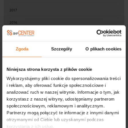
2017
2016
2015
2014
Zgoda
Szczegóły
O plikach cookies
2013
Niniejsza strona korzysta z plików cookie
2012
Wykorzystujemy pliki cookie do spersonalizowania treści
2011
i reklam, aby oferować funkcje społecznościowe i
analizować ruch w naszej witrynie. Informacje o tym, jak
2010
korzystasz z naszej witryny, udostępniamy partnerom
społecznościowym, reklamowym i analitycznym.
Partnerzy mogą połączyć te informacje z innymi danymi
otrzymanymi od Ciebie lub uzyskanymi podczas
korzystania z ich usług.