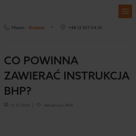
Miasto:
Kraków
+48 12 307 04 16
Strona główna
Blog
Co powinna zawierać instrukcja BHP?
CO POWINNA
ZAWIERAĆ INSTRUKCJA
BHP?
01.07.2024
Aktualności, BHP,