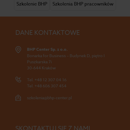
Szkolenie BHP
Szkolenia BHP pracowników
DANE KONTAKTOWE
BHP Center Sp. z o.o.
Bonarka for Business – Budynek D, piętro I
Puszkarska 7i
30-644 Kraków
Tel.
+48 12 307 04 16
Tel.
+48 606 307 454
szkolenia@bhp-center.pl
SKONTAKTUJ SIĘ Z NAMI