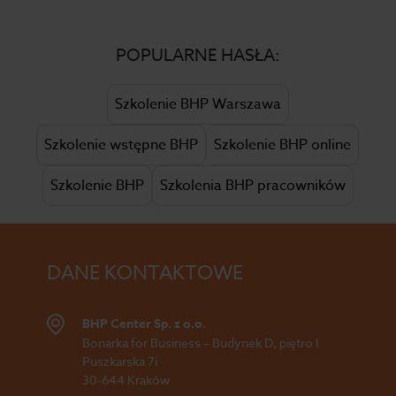
POPULARNE HASŁA:
Szkolenie BHP Warszawa
Szkolenie wstępne BHP
Szkolenie BHP online
Szkolenie BHP
Szkolenia BHP pracowników
DANE KONTAKTOWE
BHP Center Sp. z o.o.
Bonarka for Business – Budynek D, piętro I
Puszkarska 7i
30-644 Kraków