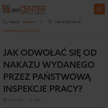
Miasto:
Kraków
+48 12 307 04 16
Strona główna
Blog
Jak odwołać się od nakazu wydanego przez
Państwową Inspekcje Pracy?
JAK ODWOŁAĆ SIĘ OD
NAKAZU WYDANEGO
PRZEZ PAŃSTWOWĄ
INSPEKCJE PRACY?
21.02.2018
BHP,