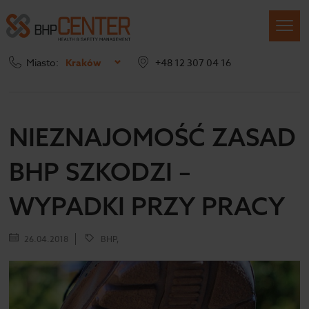
Miasto:
Kraków
+48 12 307 04 16
Strona główna
Blog
Nieznajomość zasad BHP szkodzi – wypadki przy pracy
NIEZNAJOMOŚĆ ZASAD
BHP SZKODZI –
WYPADKI PRZY PRACY
26.04.2018
BHP,