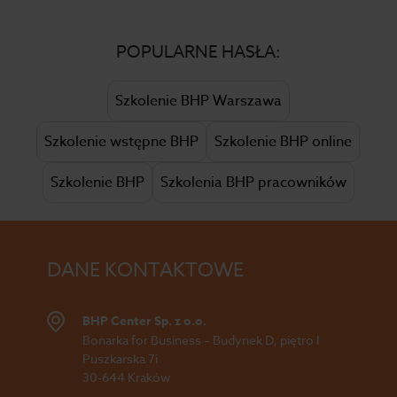
POPULARNE HASŁA:
Szkolenie BHP Warszawa
Szkolenie wstępne BHP
Szkolenie BHP online
Szkolenie BHP
Szkolenia BHP pracowników
DANE KONTAKTOWE
BHP Center Sp. z o.o.
Bonarka for Business – Budynek D, piętro I
Puszkarska 7i
30-644 Kraków