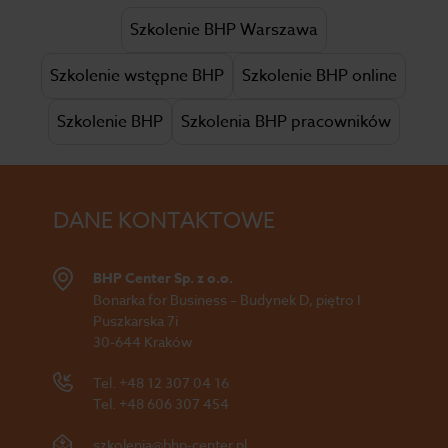
Szkolenie BHP Warszawa
Szkolenie wstępne BHP
Szkolenie BHP online
Szkolenie BHP
Szkolenia BHP pracowników
DANE KONTAKTOWE
BHP Center Sp. z o.o.
Bonarka for Business – Budynek D, piętro I
Puszkarska 7i
30-644 Kraków
Tel.
+48 12 307 04 16
Tel.
+48 606 307 454
szkolenia@bhp-center.pl