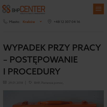
Miasto:
Kraków
+48 12 307 04 16
Strona główna
Blog
Wypadek przy pracy – postępowanie i procedury
WYPADEK PRZY PRACY
– POSTĘPOWANIE
I PROCEDURY
29.01.2018
BHP, Pierwsza pomoc,