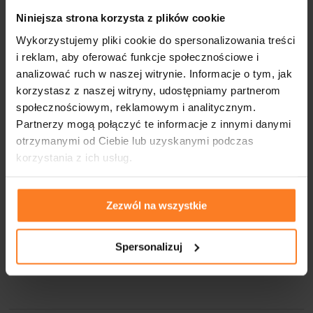
2018
Niniejsza strona korzysta z plików cookie
2017
Wykorzystujemy pliki cookie do spersonalizowania treści
i reklam, aby oferować funkcje społecznościowe i
2016
analizować ruch w naszej witrynie. Informacje o tym, jak
korzystasz z naszej witryny, udostępniamy partnerom
2015
społecznościowym, reklamowym i analitycznym.
Partnerzy mogą połączyć te informacje z innymi danymi
2014
otrzymanymi od Ciebie lub uzyskanymi podczas
2013
korzystania z ich usług.
2012
Zezwól na wszystkie
2011
2010
Spersonalizuj