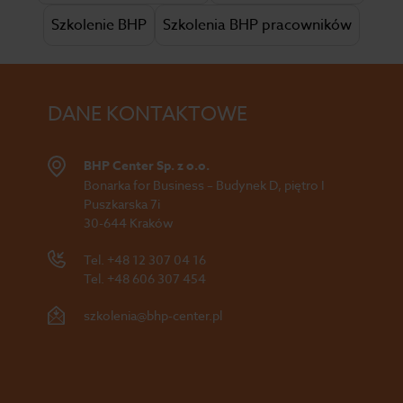
Szkolenie BHP
Szkolenia BHP pracowników
DANE KONTAKTOWE
BHP Center Sp. z o.o.
Bonarka for Business – Budynek D, piętro I
Puszkarska 7i
30-644 Kraków
Tel.
+48 12 307 04 16
Tel.
+48 606 307 454
szkolenia@bhp-center.pl