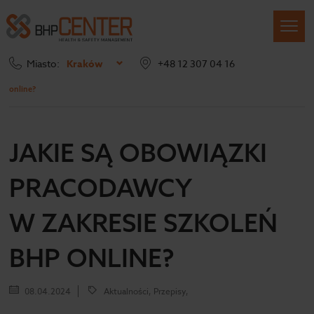
Miasto:
Kraków
+48 12 307 04 16
Strona główna
Blog
Jakie są obowiązki pracodawcy w zakresie szkoleń BHP
online?
JAKIE SĄ OBOWIĄZKI
PRACODAWCY
W ZAKRESIE SZKOLEŃ
BHP ONLINE?
08.04.2024
Aktualności, Przepisy,