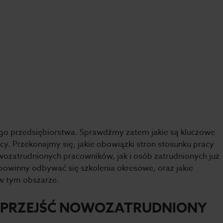
go przedsiębiorstwa. Sprawdźmy zatem jakie są kluczowe
y. Przekonajmy się, jakie obowiązki stron stosunku pracy
ozatrudnionych pracowników, jak i osób zatrudnionych już
 powinny odbywać się szkolenia okresowe, oraz jakie
w tym obszarze.
SI PRZEJŚĆ NOWOZATRUDNIONY