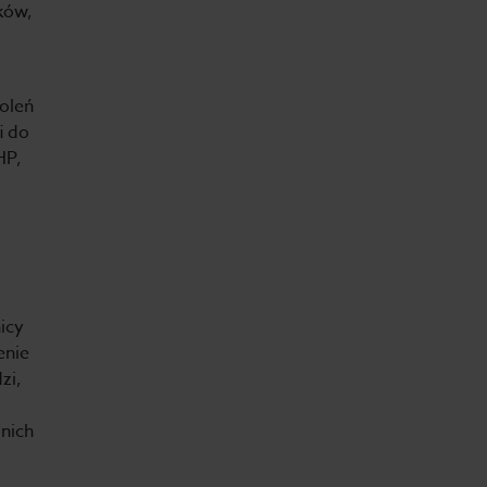
ków,
oleń
i do
HP,
icy
enie
zi,
nich