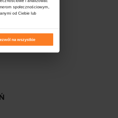
ołecznościowe i analizować
artnerom społecznościowym,
anymi od Ciebie lub
nci
czące
ezwól na wszystkie
ć
Ń