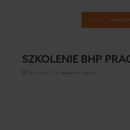
O NAS
OBSŁUGA FI
Strona główna
Blog
Szkolenie BHP pracownika a prawo pracy
SZKOLENIE BHP PR
22.01.2024
Aktualności, Szkolenia,