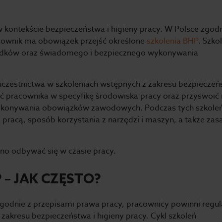
kontekście bezpieczeństwa i higieny pracy. W Polsce zgod
ownik ma obowiązek przejść określone
szkolenia BHP
. Szko
padków oraz świadomego i bezpiecznego wykonywania
czestnictwa w szkoleniach wstępnych z zakresu bezpieczeń
ić pracownika w specyfikę środowiska pracy oraz przyswoić
konywania obowiązków zawodowych. Podczas tych szkole
racą, sposób korzystania z narzędzi i maszyn, a także zas
nno odbywać się w czasie pracy.
– JAK CZĘSTO?
godnie z przepisami prawa pracy, pracownicy powinni regul
zakresu bezpieczeństwa i higieny pracy. Cykl szkoleń