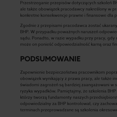
Przestrzeganie przepisów dotyczących szkoleń BH
ale także obowiązek pracodawcy nakreślony w pr
konkretne konsekwencje prawne i finansowe dla 
Zgodnie z przepisami pracodawca zostać ukaran
BHP. W przypadku poważnych naruszeń odpowiedz
sądu. Ponadto, w razie wypadku przy pracy, gdy
może on ponieść odpowiedzialność karną oraz fi
PODSUMOWANIE
Zapewnienie bezpieczeństwa pracownikom poprze
obowiązek wynikający z prawa pracy, ale także i
świadomi zagrożeń są bardziej zaangażowani w sw
ryzyka wypadków. Pamiętajmy, że szkolenia BHP to
którzy tworzą fundamenty naszych przedsiębiorst
odpowiedzialny za BHP kontrolował, czy zachowa
terminach przeprowadzane są szkolenia okresowe.