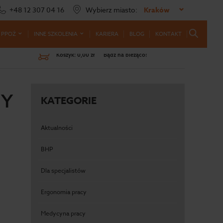
+48 12 307 04 16
Wybierz miasto:
Kraków
 PPOŻ
INNE SZKOLENIA
KARIERA
BLOG
KONTAKT
Koszyk:
0,00 zł
Bądź na bieżąco!
CY
KATEGORIE
Aktualności
BHP
Dla specjalistów
Ergonomia pracy
Medycyna pracy