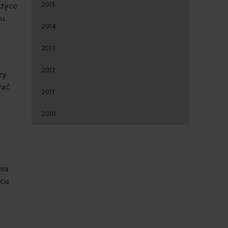
ktyce
2015
u.
2014
2013
2012
zy
wać
2011
2010
nia
scu