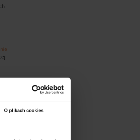
ch
nie
cej
E
O plikach cookies
szy,