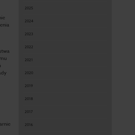
2025
nie
2024
lenia
2023
2022
stwa
 mu
2021
ń
ady
2020
2019
2018
2017
arnie
2016