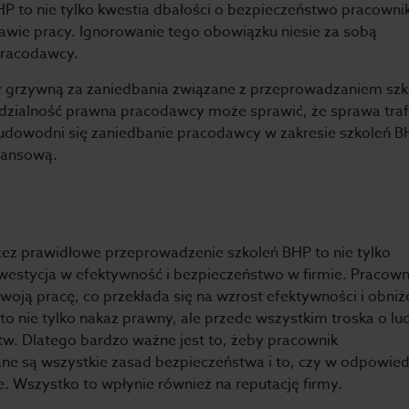
P to nie tylko kwestia dbałości o bezpieczeństwo pracowni
awie pracy. Ignorowanie tego obowiązku niesie za sobą
pracodawcy.
y grzywną za zaniedbania związane z przeprowadzaniem szk
ialność prawna pracodawcy może sprawić, że sprawa traf
 udowodni się zaniedbanie pracodawcy w zakresie szkoleń B
nansową.
z prawidłowe przeprowadzenie szkoleń BHP to nie tylko
nwestycja w efektywność i bezpieczeństwo w firmie. Pracown
oją pracę, co przekłada się na wzrost efektywności i obniż
 nie tylko nakaz prawny, ale przede wszystkim troska o lud
w. Dlatego bardzo ważne jest to, żeby pracownik
ne są wszystkie zasad bezpieczeństwa i to, czy w odpowied
 Wszystko to wpłynie również na reputację firmy.