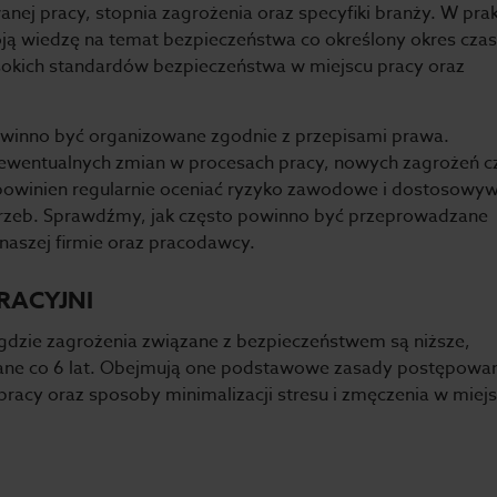
nej pracy, stopnia zagrożenia oraz specyfiki branży. W pra
ją wiedzę na temat bezpieczeństwa co określony okres czas
sokich standardów bezpieczeństwa w miejscu pracy oraz
winno być organizowane zgodnie z przepisami prawa.
 ewentualnych zmian w procesach pracy, nowych zagrożeń c
owinien regularnie oceniać ryzyko zawodowe i dostosowy
rzeb. Sprawdźmy, jak często powinno być przeprowadzane
naszej firmie oraz pracodawcy.
RACYJNI
gdzie zagrożenia związane z bezpieczeństwem są niższe,
ane co 6 lat. Obejmują one podstawowe zasady postępowa
racy oraz sposoby minimalizacji stresu i zmęczenia w miej