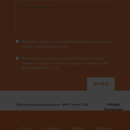
Wyrażam zgodę na przetwarzanie danych osobowych w
celach realizacji zamówienia
Wyrażam zgodę na przesyłanie informacji na temat
ciekawych szkoleń i konferencji organizowanych przez
BHP CENTER SP. Z O.O.
Wszystkie prawa zastrzeżone - BHP Center 2026
Polityka
Prywatności
|
RODO
Menu
Szukaj
Koszyk
Zadzwoń