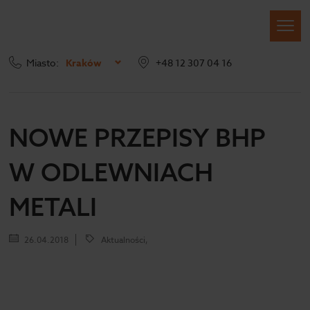
Miasto:
Kraków
+48 12 307 04 16
Strona główna
Blog
Nowe przepisy BHP w odlewniach metali
NOWE PRZEPISY BHP
W ODLEWNIACH
METALI
26.04.2018
Aktualności,