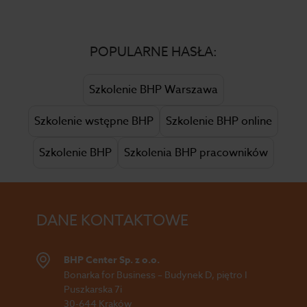
POPULARNE HASŁA:
Szkolenie BHP Warszawa
Szkolenie wstępne BHP
Szkolenie BHP online
Szkolenie BHP
Szkolenia BHP pracowników
DANE KONTAKTOWE
BHP Center Sp. z o.o.
Bonarka for Business – Budynek D, piętro I
Puszkarska 7i
30-644 Kraków