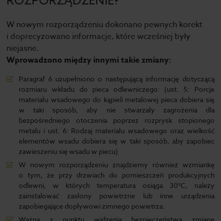
ROZPORZĄDZENIE?
W nowym rozporządzeniu dokonano pewnych korekt
i doprecyzowano informacje, które wcześniej były
niejasne.
Wprowadzono między innymi takie zmiany:
Paragraf 6 uzupełniono o następującą informację dotyczącą
rozmiaru wkładu do pieca odlewniczego: (ust. 5: Porcje
materiału wsadowego do kąpieli metalowej pieca dobiera się
w taki sposób, aby nie stwarzały zagrożenia dla
bezpośredniego otoczenia poprzez rozprysk stopionego
metalu i ust. 6: Rodzaj materiału wsadowego oraz wielkość
elementów wsadu dobiera się w taki sposób, aby zapobiec
zawieszeniu się wsadu w piecu)
W nowym rozporządzeniu znajdziemy również wzmiankę
o tym, że przy drzwiach do pomieszczeń produkcyjnych
odlewni, w których temperatura osiąga 30°C, należy
zainstalować zasłony powietrzne lub inne urządzenia
zapobiegające dopływowi zimnego powietrza.
Ważną z punktu widzenia bezpieczeństwa zmianę