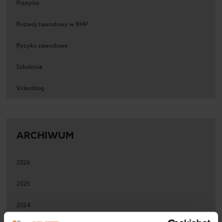
Przepisy
Rozwój zawodowy w BHP
Ryzyko zawodowe
Szkolenia
Videoblog
ARCHIWUM
2026
2025
2024