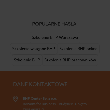
POPULARNE HASŁA:
Szkolenie BHP Warszawa
Szkolenie wstępne BHP
Szkolenie BHP online
Szkolenie BHP
Szkolenia BHP pracowników
DANE KONTAKTOWE
BHP Center Sp. z o.o.
Bonarka for Business – Budynek D, piętro I
Puszkarska 7i