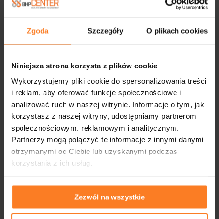
2023
2022
Zgoda
Szczegóły
O plikach cookies
2021
Niniejsza strona korzysta z plików cookie
2020
Wykorzystujemy pliki cookie do spersonalizowania treści
2019
i reklam, aby oferować funkcje społecznościowe i
analizować ruch w naszej witrynie. Informacje o tym, jak
2018
korzystasz z naszej witryny, udostępniamy partnerom
społecznościowym, reklamowym i analitycznym.
2017
Partnerzy mogą połączyć te informacje z innymi danymi
otrzymanymi od Ciebie lub uzyskanymi podczas
2016
korzystania z ich usług.
2015
2014
Zezwól na wszystkie
2013