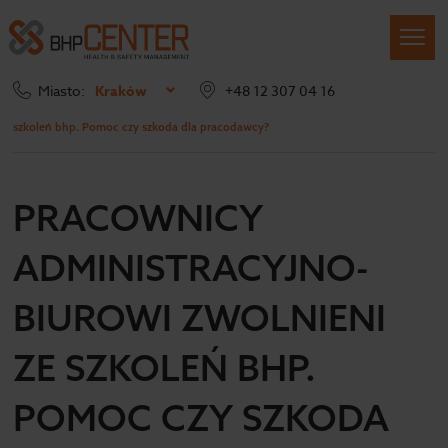
Miasto:
Kraków
+48 12 307 04 16
Strona główna
Blog
Pracownicy administracyjno-biurowi zwolnieni ze
szkoleń bhp. Pomoc czy szkoda dla pracodawcy?
PRACOWNICY
ADMINISTRACYJNO-
BIUROWI ZWOLNIENI
ZE SZKOLEŃ BHP.
POMOC CZY SZKODA