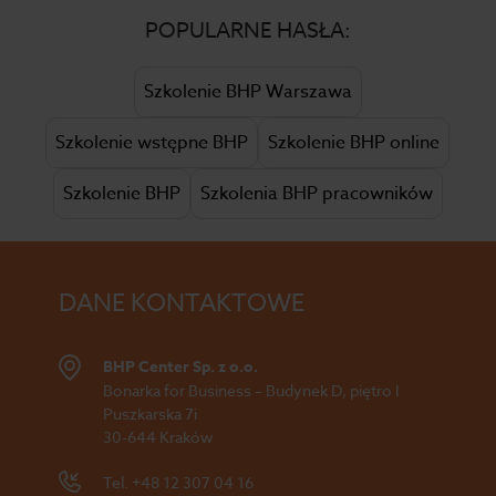
POPULARNE HASŁA:
Szkolenie BHP Warszawa
Szkolenie wstępne BHP
Szkolenie BHP online
Szkolenie BHP
Szkolenia BHP pracowników
DANE KONTAKTOWE
BHP Center Sp. z o.o.
Bonarka for Business – Budynek D, piętro I
Puszkarska 7i
30-644 Kraków
Tel.
+48 12 307 04 16