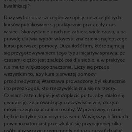
kwalifikacji?
Duży wybór oraz szczegółowe opisy poszczególnych
kursów publikowane są praktycznie przez cały czas
w sieci. Skorzystanie z nich nie zabiera wiele czasu, a na
prawdę ułatwia wybór w kwestii znalezienia najlepszego
kursu pierwszej pomocy. Duża ilość firm, które zajmują
się przygotowywaniem tego typu inicjatyw sprawia, że
czasami ciężko jest znaleźć coś dla siebie, a w praktyce
nie ma to większego znaczenia. Liczy się przede
wszystkim to, aby kurs pierwszej pomocy
przedmedycznej Warszawa prowadzony był skutecznie
i to przez kogoś, kto rzeczywiście zna się na rzeczy.
Czasami zatem lepiej jest dopłacić po to, aby miało się
gwarancję, że prowadzący rzeczywiście wie, o czym
mówi i czego naucza inne osoby. W przeciwnym razie
będzie to tylko straconym czasem. W większych firmach
powinno natomiast przeszkalać się przynajmniej kilka
osób, aby w razie czego mogły od razu zacząć działać