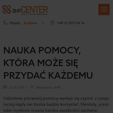
Miasto:
Kraków
+48 12 307 04 16
Strona główna
Blog
Nauka pomocy, która może się przydać każdemu
NAUKA POMOCY,
KTÓRA MOŻE SIĘ
PRZYDAĆ KAŻDEMU
22.10.2015
Aktualności, BHP,
Udzielenie pierwszej pomocy wydaje się czymś, z czego
raczej nigdy nie trzeba będzie korzystać. Niestety, przez
takie myślenie można bardzo zaszkodzić zarówno