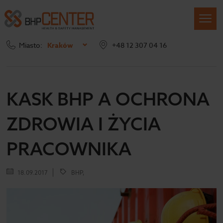
Miasto:
Kraków
+48 12 307 04 16
Strona główna
Blog
Kask BHP a ochrona zdrowia i życia pracownika
KASK BHP A OCHRONA
ZDROWIA I ŻYCIA
PRACOWNIKA
18.09.2017
BHP,