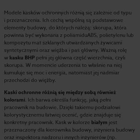
Modele kasków ochronnych różnią się zależnie od typu
i przeznaczenia. Ich cechą wspólną są podstawowe
elementy budowy, do których należą: skorupa, która
powinna być wykonana z poliamiduABS, polietylenu lub
kompozytu mat szklanych utwardzanych żywicami
syntetycznymi oraz więźba i pas główny. Ważną rolę
w
kasku BHP
pełni jej główna część wierzchnia, czyli
skorupa. W momencie uderzenia to właśnie na niej
kumuluje się moc i energia, natomiast jej nadmiar
przechodzi do więźby.
Kaski ochronne różnią się między sobą również
kolorami
. Ich barwa określa funkcję, jaką pełni
pracownik na budowie. Dzięki takiemu podziałowi
kolorystycznemu łatwiej ocenić, gdzie znajduje się
konkretny pracownik. Kask w kolorze
białym
jest
przeznaczony dla kierownika budowy, inżyniera budowy
oraz inspektora nadzoru i innych inżynierów (np.