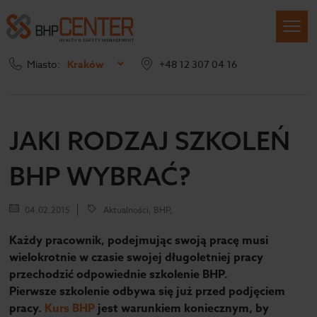
Miasto:
Kraków
+48 12 307 04 16
Strona główna
Blog
Jaki rodzaj szkoleń BHP wybrać?
JAKI RODZAJ SZKOLEŃ
BHP WYBRAĆ?
04.02.2015
Aktualności, BHP,
Każdy pracownik, podejmując swoją pracę musi
wielokrotnie w czasie swojej długoletniej pracy
przechodzić odpowiednie szkolenie BHP.
Pierwsze szkolenie odbywa się już przed podjęciem
pracy.
Kurs BHP
jest warunkiem koniecznym, by