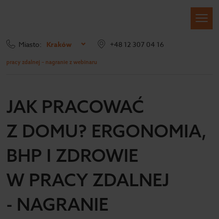
Miasto:
Kraków
+48 12 307 04 16
Strona główna
Blog
Jak pracować z domu? Ergonomia, BHP i zdrowie w
pracy zdalnej – nagranie z webinaru
JAK PRACOWAĆ
Z DOMU? ERGONOMIA,
BHP I ZDROWIE
W PRACY ZDALNEJ
- NAGRANIE