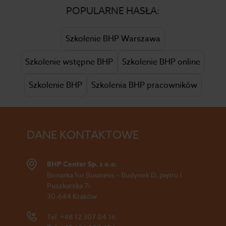
POPULARNE HASŁA:
Szkolenie BHP Warszawa
Szkolenie wstępne BHP
Szkolenie BHP online
Szkolenie BHP
Szkolenia BHP pracowników
DANE KONTAKTOWE
BHP Center Sp. z o.o.
Bonarka for Business – Budynek D, piętro I
Puszkarska 7i
30-644 Kraków
Tel.
+48 12 307 04 16