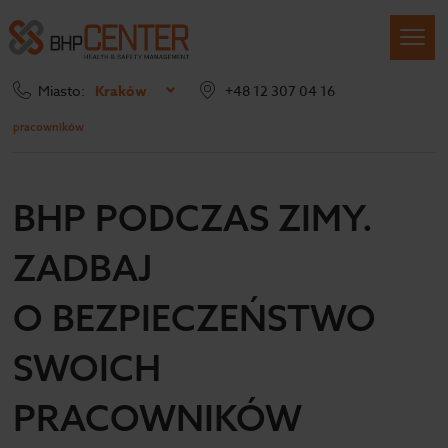
Miasto:
Kraków
+48 12 307 04 16
Strona główna
Blog
BHP podczas zimy. Zadbaj o bezpieczeństwo swoich
pracowników
BHP PODCZAS ZIMY.
ZADBAJ
O BEZPIECZEŃSTWO
SWOICH
PRACOWNIKÓW