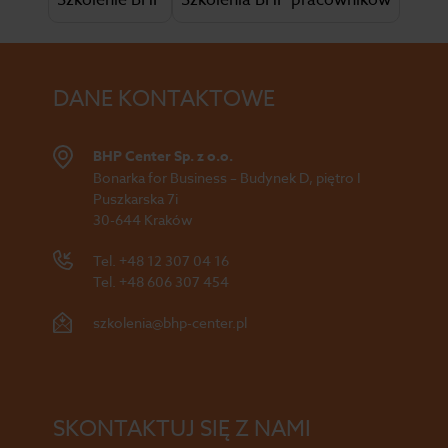
Szkolenie BHP
Szkolenia BHP pracowników
DANE KONTAKTOWE
BHP Center Sp. z o.o.
Bonarka for Business – Budynek D, piętro I
Puszkarska 7i
30-644 Kraków
Tel.
+48 12 307 04 16
Tel.
+48 606 307 454
szkolenia@bhp-center.pl
SKONTAKTUJ SIĘ Z NAMI