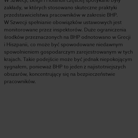
W Szwecji, Belgii i Holandii częściej spotykane były
zakłady, w których stosowano skuteczne praktyki
przedstawicielstwa pracowników w zakresie BHP.
W Szwecji spełnianie obowiązków ustawowych jest
monitorowane przez inspektorów. Duże ograniczenia
środków przeznaczonych na BHP odnotowano w Grecji
i Hiszpanii, co może być spowodowane niedawnym
spowolnieniem gospodarczym zarejestrowanym w tych
krajach. Takie podejście może być jednak niepokojącym
sygnałem, ponieważ BHP to jeden z najistotniejszych
obszarów, koncentrujący się na bezpieczeństwie
pracowników.