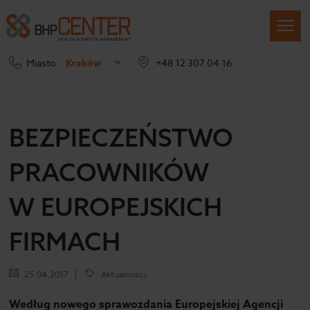
Miasto:
Kraków
+48 12 307 04 16
Strona główna
Blog
Bezpieczeństwo pracowników w europejskich firmach
BEZPIECZEŃSTWO
PRACOWNIKÓW
W EUROPEJSKICH
FIRMACH
25.04.2017
Aktualności,
Według nowego sprawozdania Europejskiej Agencji