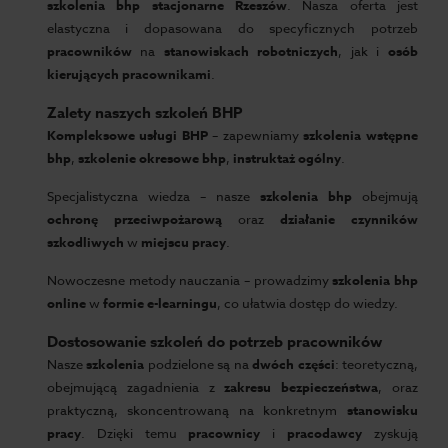
szkolenia bhp stacjonarne Rzeszów
. Nasza oferta jest
elastyczna i dopasowana do specyficznych potrzeb
pracowników
na
stanowiskach robotniczych
, jak i
osób
kierujących pracownikami
.
Zalety naszych szkoleń BHP
Kompleksowe usługi BHP
– zapewniamy
szkolenia wstępne
bhp
,
szkolenie okresowe bhp
,
instruktaż ogólny
.
Specjalistyczna wiedza – nasze
szkolenia bhp
obejmują
ochronę przeciwpożarową
oraz
działanie czynników
szkodliwych
w
miejscu pracy
.
Nowoczesne metody nauczania – prowadzimy
szkolenia bhp
online
w
formie e-learningu
, co ułatwia dostęp do wiedzy.
Dostosowanie szkoleń do potrzeb pracowników
Nasze
szkolenia
podzielone są na
dwóch części
: teoretyczną,
obejmującą zagadnienia z
zakresu bezpieczeństwa
, oraz
praktyczną, skoncentrowaną na konkretnym
stanowisku
pracy
. Dzięki temu
pracownicy
i
pracodawcy
zyskują