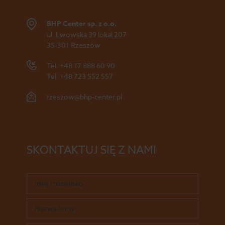
BHP Center sp. z o.o.
ul. Lwowska 39 lokal 207
35-301 Rzeszów
Tel.
+48 17 888 60 90
Tel.
+48 723 552 557
rzeszow@bhp-center.pl
SKONTAKTUJ SIĘ Z NAMI