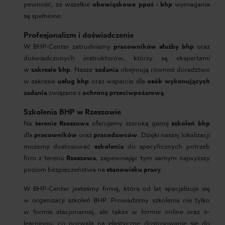
pewność, że wszelkie
obowiązkowe
ppoż
i
bhp
wymagania
są spełnione.
Profesjonalizm i doświadczenie
W BHP-Center zatrudniamy
pracowników służby bhp
oraz
doświadczonych instruktorów, którzy są ekspertami
w
zakresie bhp
. Nasze
zadania
obejmują również doradztwo
w zakresie
usług bhp
oraz wsparcie dla
osób wykonujących
zadania
związane z
ochroną przeciwpożarową
.
Szkolenia BHP w Rzeszowie
Na
terenie Rzeszowa
oferujemy szeroką gamę
szkoleń bhp
dla
pracowników
oraz
pracodawców
. Dzięki naszej lokalizacji
możemy dostosować
szkolenia
do specyficznych potrzeb
firm z terenu
Rzeszowa
, zapewniając tym samym najwyższy
poziom bezpieczeństwa na
stanowisku pracy
.
W BHP-Center jesteśmy firmą, która od lat specjalizuje się
w organizacji szkoleń BHP. Prowadzimy szkolenia nie tylko
w formie stacjonarnej, ale także w formie online oraz e-
learningu, co pozwala na elastyczne dostosowanie się do