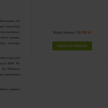
skierowane do
zać instruktaż
pracowników.
Koszt kursu:
98.00
zł
wnikom zmian,
enia nowego
DODAJ DO KOSZYKA
wiskowego jest
owych BHP. Po
y do Państwa
a instruktażu
ądzaniu czasem