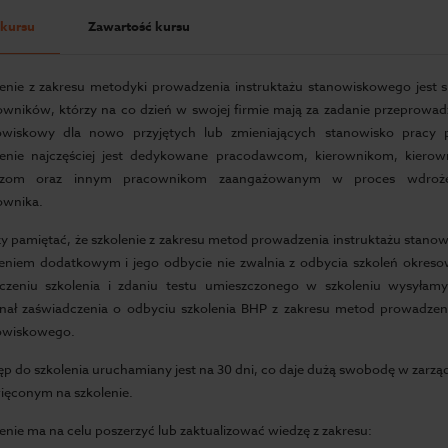
 kursu
Zawartość kursu
lenie z zakresu metodyki prowadzenia instruktażu stanowiskowego jest 
wników, którzy na co dzień w swojej firmie mają za zadanie przeprowad
owiskowy dla nowo przyjętych lub zmieniających stanowisko pracy 
lenie najczęściej jest dedykowane pracodawcom, kierownikom, kiero
rzom oraz innym pracownikom zaangażowanym w proces wdroż
ownika.
y pamiętać, że szkolenie z zakresu metod prowadzenia instruktażu stano
leniem dodatkowym i jego odbycie nie zwalnia z odbycia szkoleń okres
czeniu szkolenia i zdaniu testu umieszczonego w szkoleniu wysyłam
inał zaświadczenia o odbyciu szkolenia BHP z zakresu metod prowadzeni
owiskowego.
p do szkolenia uruchamiany jest na 30 dni, co daje dużą swobodę w zarz
ięconym na szkolenie.
enie ma na celu poszerzyć lub zaktualizować wiedzę z zakresu: