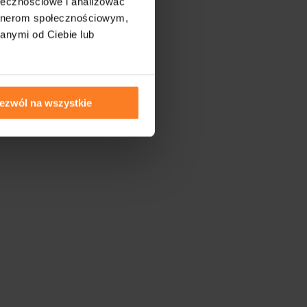
ołecznościowe i analizować
artnerom społecznościowym,
anymi od Ciebie lub
ezwól na wszystkie