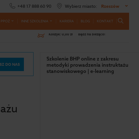
+48 17 888 60 90
Wybierz miasto:
Rzeszów
 PPOŻ
INNE SZKOLENIA
KARIERA
BLOG
KONTAKT
Koszyk:
0,00 zł
Bądź na bieżąco!
Szkolenie BHP online z zakresu
SZ DO NAS
metodyki prowadzenia instruktażu
stanowiskowego | e-learning
tażu