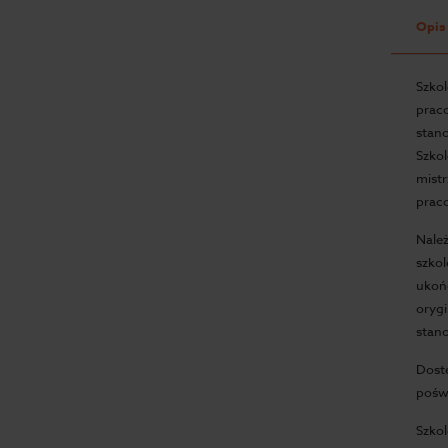
Opis
Szko
praco
stan
Szko
mist
prac
Należ
szko
ukoń
oryg
stan
Dostę
pośw
Szkol