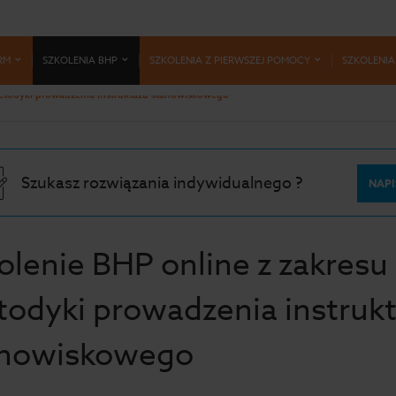
RM
SZKOLENIA BHP
SZKOLENIA Z PIERWSZEJ POMOCY
SZKOLENIA
etodyki prowadzenia instruktażu stanowiskowego
Szukasz rozwiązania indywidualnego ?
NAPI
olenie BHP online z zakresu
odyki prowadzenia instruk
anowiskowego