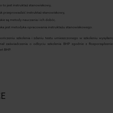
o to jest instruktaż stanowiskowy,
ak przeprowadzić instruktaż stanowiskowy,
akie są metody nauczania i ich dobór,
aka jest metodyka opracowania instruktażu stanowiskowego.
kończeniu szkolenia i zdaniu testu umieszczonego w szkoleniu wysyła
inał zaświadczenia o odbyciu szkolenia BHP zgodnie z Rozporządzen
eń BHP.
CE