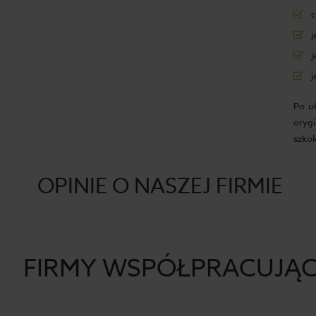
c
j
j
j
Po u
oryg
szkol
OPINIE O NASZEJ FIRMIE
FIRMY WSPÓŁPRACUJĄ