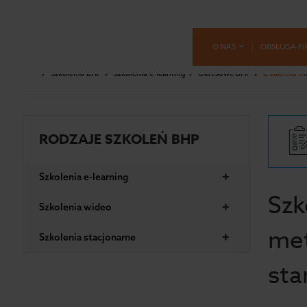
O NAS
OBSŁUGA FI
Szkolenia BHP
Szkolenia e-learning
Okresowe BHP
Z zakresu m
RODZAJE SZKOLEŃ BHP
+
Szkolenia e-learning
Szk
+
Szkolenia wideo
met
+
Szkolenia stacjonarne
st