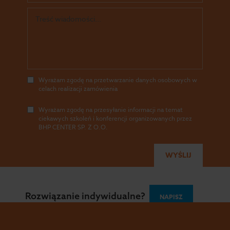
Wyrażam zgodę na przetwarzanie danych osobowych w
celach realizacji zamówienia
Wyrażam zgodę na przesyłanie informacji na temat
ciekawych szkoleń i konferencji organizowanych przez
BHP CENTER SP. Z O.O.
Wszystkie prawa zastrzeżone - BHP Center 2026
Polityka
Rozwiązanie indywidualne?
NAPISZ
Prywatności
|
RODO