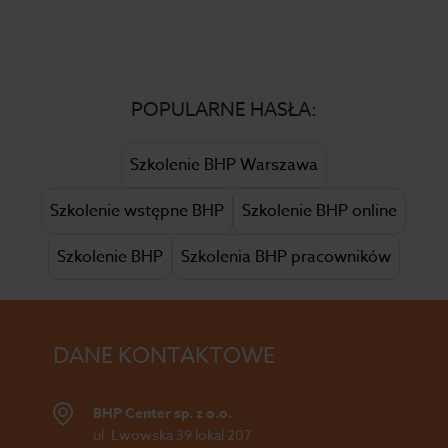
POPULARNE HASŁA:
Szkolenie BHP Warszawa
Szkolenie wstępne BHP
Szkolenie BHP online
Szkolenie BHP
Szkolenia BHP pracowników
DANE KONTAKTOWE
BHP Center sp. z o.o.
ul. Lwowska 39 lokal 207