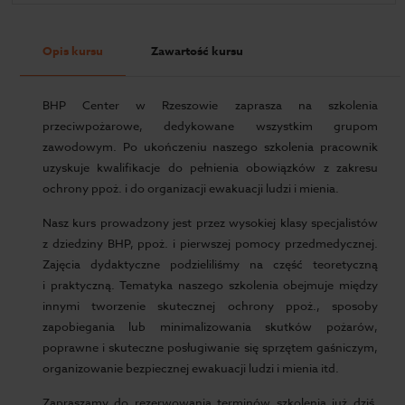
Opis kursu
Zawartość kursu
BHP Center w Rzeszowie zaprasza na szkolenia
przeciwpożarowe, dedykowane wszystkim grupom
zawodowym. Po ukończeniu naszego szkolenia pracownik
uzyskuje kwalifikacje do pełnienia obowiązków z zakresu
ochrony ppoż. i do organizacji ewakuacji ludzi i mienia.
Nasz kurs prowadzony jest przez wysokiej klasy specjalistów
z dziedziny BHP, ppoż. i pierwszej pomocy przedmedycznej.
Zajęcia dydaktyczne podzieliliśmy na część teoretyczną
i praktyczną. Tematyka naszego szkolenia obejmuje między
innymi tworzenie skutecznej ochrony ppoż., sposoby
zapobiegania lub minimalizowania skutków pożarów,
poprawne i skuteczne posługiwanie się sprzętem gaśniczym,
organizowanie bezpiecznej ewakuacji ludzi i mienia itd.
Zapraszamy do rezerwowania terminów szkolenia już dziś.