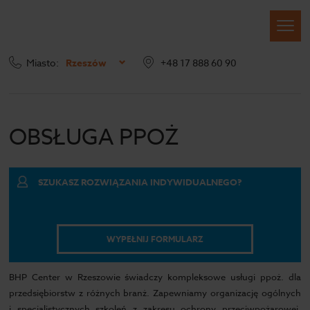
Miasto:
Rzeszów
+48 17 888 60 90
Obsługa BHP firm w Rzeszowie
Obsługa PPOŻ
OBSŁUGA PPOŻ
SZUKASZ ROZWIĄZANIA INDYWIDUALNEGO?
WYPEŁNIJ FORMULARZ
BHP Center w Rzeszowie świadczy kompleksowe usługi ppoż. dla
przedsiębiorstw z różnych branż. Zapewniamy organizację ogólnych
i specjalistycznych szkoleń z zakresu ochrony przeciwpożarowej.