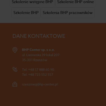
Szkolenie wstępne BHP
Szkolenie BHP online
Szkolenie BHP
Szkolenia BHP pracowników
DANE KONTAKTOWE
BHP Center sp. z o.o.
ul. Lwowska 39 lokal 207
35-301 Rzeszów
Tel.
+48 17 888 60 90
Tel.
+48 723 552 557
rzeszow@bhp-center.pl