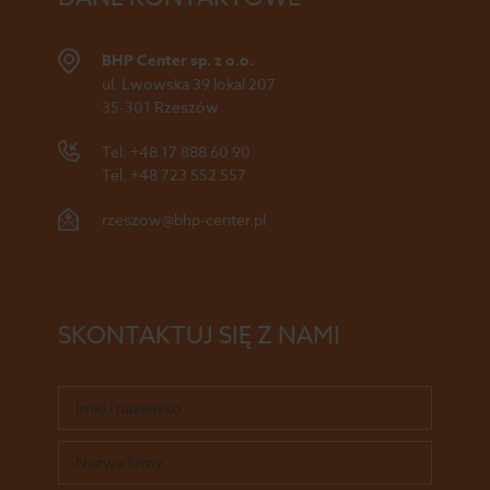
BHP Center sp. z o.o.
ul. Lwowska 39 lokal 207
35-301 Rzeszów
Tel.
+48 17 888 60 90
Tel.
+48 723 552 557
rzeszow@bhp-center.pl
SKONTAKTUJ SIĘ Z NAMI