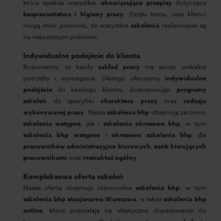
która spełnia wszystkie
obowiązujące przepisy
dotyczące
bezpieczeństwa i higieny pracy
. Dzięki temu, nasi klienci
mogą mieć pewność, że wszystkie
szkolenia
realizowane są
na najwyższym poziomie.
Indywidualne podejście do klienta
Rozumiemy, że każdy
zakład pracy
ma swoje unikalne
potrzeby i wymagania. Dlatego oferujemy
indywidualne
podejście
do każdego klienta, dostosowując
programy
szkoleń
do specyfiki
charakteru pracy
oraz
rodzaju
wykonywanej pracy
. Nasze
szkolenia bhp
obejmują zarówno
szkolenia wstępne
, jak i
szkolenia okresowe bhp
, w tym
szkolenia bhp wstępne
i
okresowe szkolenia bhp
dla
pracowników administracyjno biurowych
,
osób kierujących
pracownikami
oraz
instruktaż ogólny
.
Kompleksowa oferta szkoleń
Nasza oferta obejmuje różnorodne
szkolenia bhp
, w tym
szkolenia bhp stacjonarne Warszawa
, a także
szkolenia bhp
online
, które pozwalają na elastyczne dopasowanie do