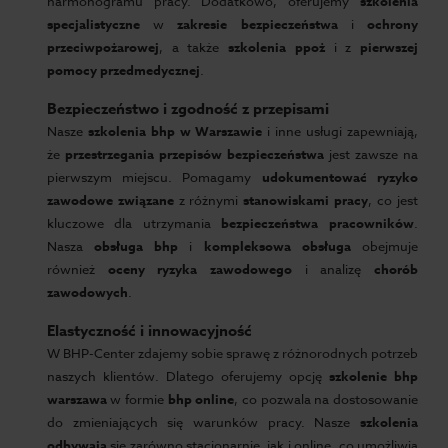
harmonogramu pracy. Dodatkowo, oferujemy
szkolenia
specjalistyczne
w
zakresie bezpieczeństwa
i
ochrony
przeciwpożarowej
, a także
szkolenia ppoż
i z
pierwszej
pomocy przedmedycznej
.
Bezpieczeństwo i zgodność z przepisami
Nasze
szkolenia bhp w Warszawie
i inne usługi zapewniają,
że
przestrzegania przepisów bezpieczeństwa
jest zawsze na
pierwszym miejscu. Pomagamy
udokumentować ryzyko
zawodowe związane
z różnymi
stanowiskami pracy
, co jest
kluczowe dla utrzymania
bezpieczeństwa pracowników
.
Nasza
obsługa bhp
i
kompleksowa obsługa
obejmuje
również
oceny ryzyka zawodowego
i analizę
chorób
zawodowych
.
Elastyczność i innowacyjność
W BHP-Center zdajemy sobie sprawę z różnorodnych potrzeb
naszych klientów. Dlatego oferujemy opcję
szkolenie bhp
warszawa
w formie
bhp online
, co pozwala na dostosowanie
do zmieniających się warunków pracy. Nasze
szkolenia
odbywają
się zarówno stacjonarnie, jak i online, co umożliwia