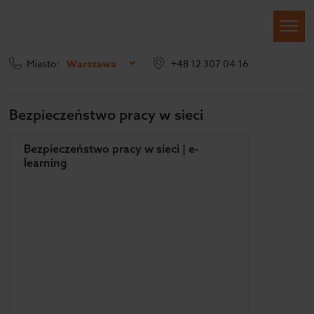
Miasto:
Warszawa
+48 12 307 04 16
Inne szkolenia
Szkolenia e-learning
Bezpieczeństwo pracy w sieci
Bezpieczeństwo pracy w sieci
Bezpieczeństwo pracy w sieci | e-
learning