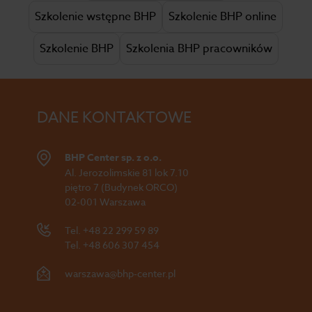
Szkolenie wstępne BHP
Szkolenie BHP online
Szkolenie BHP
Szkolenia BHP pracowników
DANE KONTAKTOWE
BHP Center sp. z o.o.
Al. Jerozolimskie 81 lok 7.10
piętro 7 (Budynek ORCO)
02-001 Warszawa
Tel.
+48 22 299 59 89
Tel.
+48 606 307 454
warszawa@bhp-center.pl