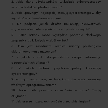
2. Jakie dane użytkowników wyłudzają cyberprzestępcy
w ramach ataków phishingowych?
3. Jakie „przynęty” najczęściej stosują cyberprzestępcy, aby
wyłudzić wrażliwe dane osobowe?
4. Do podjęcia jakich działań nakłaniają nieuważnych
użytkowników nadawcy wiadomości phishingowych?
5. Jakie szkody może wyrządzić pobranie złośliwego
załącznika lub kliknięcie w złośliwy link?
6. Jaka jest zasadnicza różnica między phishingiem
ukierunkowanym a masowym?
7. Z jakich źródeł cyberprzestępcy czerpią informacje
o potencjalnych ofiarach?
8. Z jakich technik psychomanipulacji korzystają
cyberprzestępcy?
9. Po czym rozpoznasz, że Twój komputer został zarażony
złośliwym oprogramowaniem?
10. Jakie maile powinny szczególnie wzbudzać Twoją
czujność?
11. Jak jeszcze możesz uchronić się przed phishingiem?