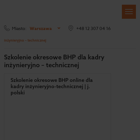
Miasto:
Warszawa
+48 12 307 04 16
Szkolenia BHP
Szkolenia e-learning
Okresowe BHP
Dla kadry
inżynieryjno – technicznej
Szkolenie okresowe BHP dla kadry
inżynieryjno – technicznej
Szkolenie okresowe BHP online dla
kadry inżynieryjno-technicznej | j.
polski