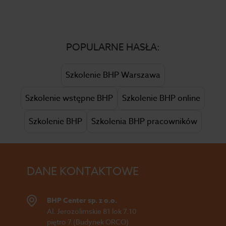
POPULARNE HASŁA:
Szkolenie BHP Warszawa
Szkolenie wstępne BHP
Szkolenie BHP online
Szkolenie BHP
Szkolenia BHP pracowników
DANE KONTAKTOWE
BHP Center sp. z o.o.
Al. Jerozolimskie 81 lok 7.10
piętro 7 (Budynek ORCO)