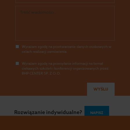
Wyrażam zgodę na przetwarzanie danych osobowych w
celach realizacji zamówienia
Wyrażam zgodę na przesyłanie informacji na temat
ciekawych szkoleń i konferencji organizowanych przez
BHP CENTER SP. Z O.O.
Wszystkie prawa zastrzeżone - BHP Center 2026
Polityka
Rozwiązanie indywidualne?
NAPISZ
Prywatności
|