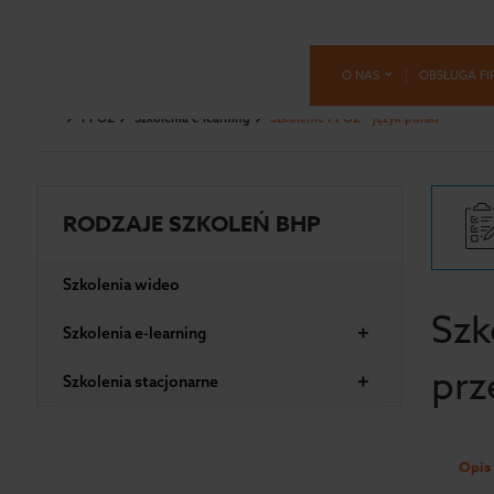
O NAS
OBSŁUGA FI
PPOŻ
Szkolenia e-learning
Szkolenie PPOŻ – język polski
RODZAJE SZKOLEŃ BHP
Szkolenia wideo
Szk
+
Szkolenia e-learning
prz
+
Szkolenia stacjonarne
Opis