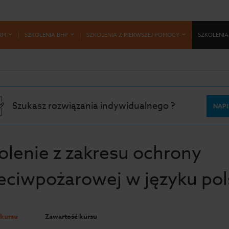
RM
SZKOLENIA BHP
SZKOLENIA Z PIERWSZEJ POMOCY
SZKOLENIA
Szukasz rozwiązania indywidualnego ?
NAPI
olenie z zakresu ochrony
eciwpożarowej w języku po
 kursu
Zawartość kursu