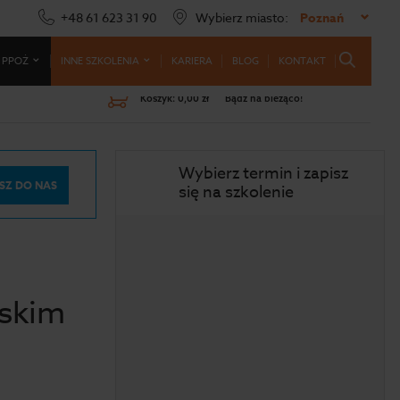
+48 61 623 31 90
Wybierz miasto:
Poznań
 PPOŻ
INNE SZKOLENIA
KARIERA
BLOG
KONTAKT
Koszyk:
0,00 zł
Bądź na bieżąco!
Wybierz termin i zapisz
SZ DO NAS
się na szkolenie
lskim