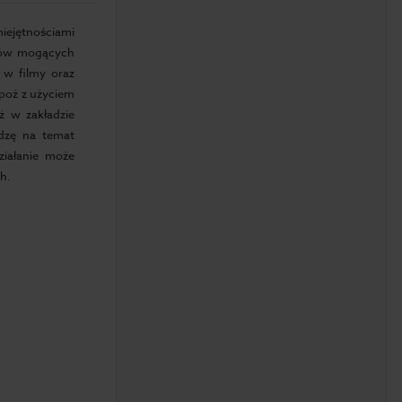
iejętnościami
ików mogących
 w filmy oraz
ppoż z użyciem
ż w zakładzie
edzę na temat
ziałanie może
h.