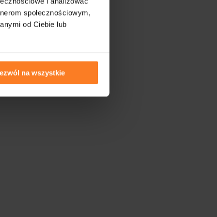
ołecznościowe i analizować
artnerom społecznościowym,
anymi od Ciebie lub
ezwól na wszystkie