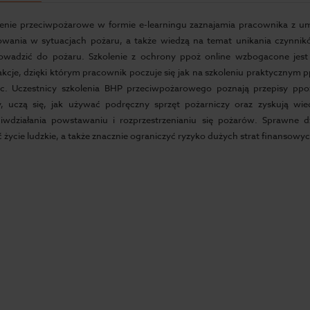
lenie przeciwpożarowe w formie e-learningu zaznajamia pracownika z um
owania w sytuacjach pożaru, a także wiedzą na temat unikania czynn
owadzić do pożaru. Szkolenie z ochrony ppoż online wzbogacone jest
akcje, dzięki którym pracownik poczuje się jak na szkoleniu praktycznym 
ic. Uczestnicy szkolenia BHP przeciwpożarowego poznają przepisy ppo
y, uczą się, jak używać podręczny sprzęt pożarniczy oraz zyskują wi
ciwdziałania powstawaniu i rozprzestrzenianiu się pożarów. Sprawne d
ć życie ludzkie, a także znacznie ograniczyć ryzyko dużych strat finansowyc