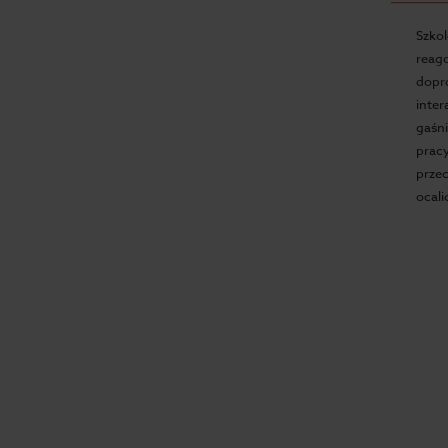
Szko
reag
dopr
inter
gaśn
prac
prze
ocali