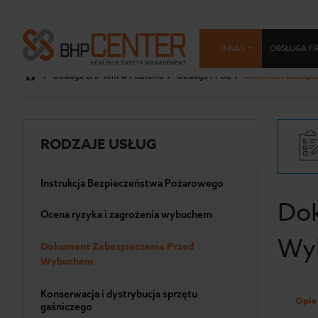
O NAS
OBSŁUGA FI
Obsługa BHP firm w Poznaniu
Obsługa PPOŻ
Dokument Zabezpi
RODZAJE USŁUG
Instrukcja Bezpieczeństwa Pożarowego
Dok
Ocena ryzyka i zagrożenia wybuchem
Wy
Dokument Zabezpieczenia Przed
Wybuchem
Konserwacja i dystrybucja sprzętu
Opis 
gaśniczego