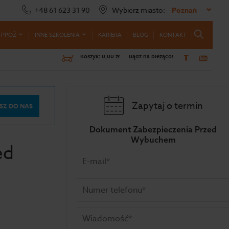
+48 61 623 31 90
Wybierz miasto:
Poznań
 PPOŻ
INNE SZKOLENIA
KARIERA
BLOG
KONTAKT
Koszyk:
0,00 zł
Bądź na bieżąco!
Zapytaj o termin
SZ DO NAS
Dokument Zabezpieczenia Przed
Wybuchem
ed