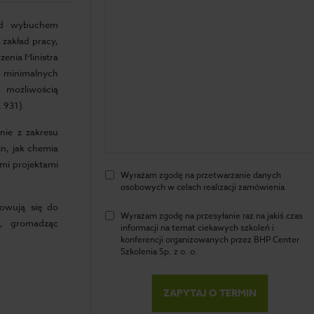
zed wybuchem
 zakład pracy,
enia Ministra
e minimalnych
 możliwością
 931).
nie z zakresu
n, jak chemia
ymi projektami
Wyrażam zgodę na przetwarzanie danych
osobowych w celach realizacji zamówienia
towują się do
Wyrażam zgodę na przesyłanie raz na jakiś czas
ą, gromadząc
informacji na temat ciekawych szkoleń i
konferencji organizowanych przez BHP Center
Szkolenia Sp. z o. o.