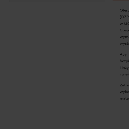
Ofer
(DZPW
w kt
Gosp
wyma
wystą
Aby 
bezp
i inż
i wie
Zatr
wyko
mater