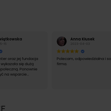
wiątkowska
Anna Kłusek
5-15
2023-04-03
ter oraz jej fundacja
Polecam, odpowiedzialna i so
y wykazała się dużą
firma.
 społeczną. Ponownie
yć na wsparcie
nkursu ortograficznego
dstawowych. W imieniu
- DZIĘKUJEMY!
CE