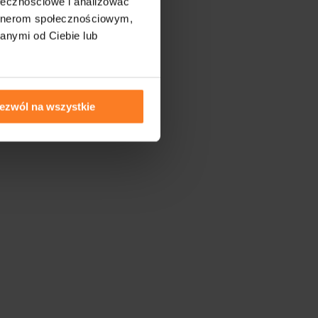
ołecznościowe i analizować
artnerom społecznościowym,
anymi od Ciebie lub
ezwól na wszystkie