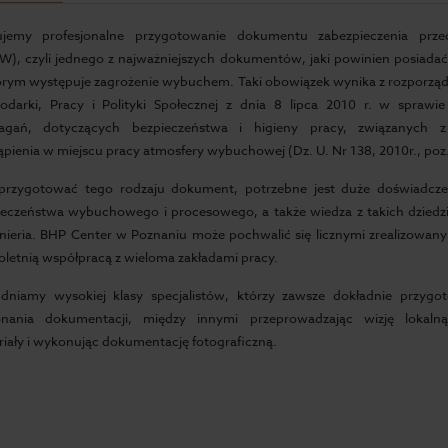
ujemy profesjonalne przygotowanie dokumentu zabezpieczenia pr
), czyli jednego z najważniejszych dokumentów, jaki powinien posiadać
órym występuje zagrożenie wybuchem. Taki obowiązek wynika z rozporządz
odarki, Pracy i Polityki Społecznej z dnia 8 lipca 2010 r. w sprawi
gań, dotyczących bezpieczeństwa i higieny pracy, związanych z
pienia w miejscu pracy atmosfery wybuchowej (Dz. U. Nr 138, 2010r., poz.
przygotować tego rodzaju dokument, potrzebne jest duże doświadcze
ieczeństwa wybuchowego i procesowego, a także wiedza z takich dziedzi
ynieria. BHP Center w Poznaniu może pochwalić się licznymi zrealizowan
loletnią współpracą z wieloma zakładami pracy.
udniamy wysokiej klasy specjalistów, którzy zawsze dokładnie przygo
nania dokumentacji, między innymi przeprowadzając wizję lokaln
iały i wykonując dokumentację fotograficzną.