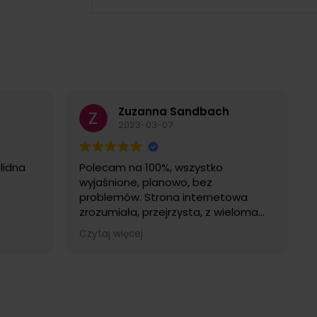
Zuzanna Sandbach
2023-03-07
lidna
Polecam na 100%, wszystko
wyjaśnione, planowo, bez
problemów. Strona internetowa
zrozumiała, przejrzysta, z wieloma
ułatwieniami użytkowania. Obsługa
Czytaj więcej
miła i znająca się na rzeczy. Na
pewno wrócę! :)