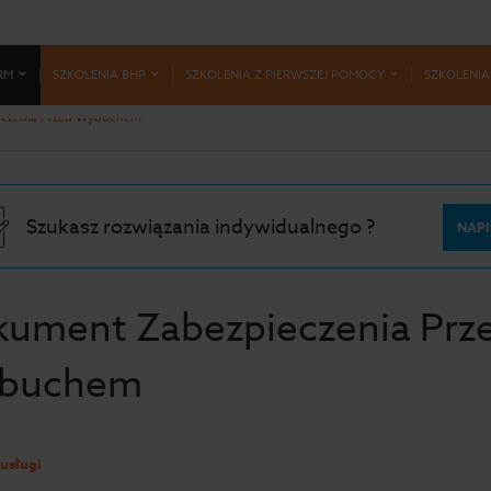
RM
SZKOLENIA BHP
SZKOLENIA Z PIERWSZEJ POMOCY
SZKOLENIA
eczenia Przed Wybuchem
Szukasz rozwiązania indywidualnego ?
NAPI
ument Zabezpieczenia Prz
buchem
usługi