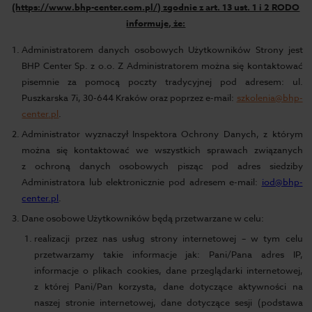
(https://www.bhp-center.com.pl/) zgodnie z art. 13 ust. 1 i 2 RODO
informuje, że:
Administratorem danych osobowych Użytkowników Strony jest
BHP Center Sp. z o.o. Z Administratorem można się kontaktować
pisemnie za pomocą poczty tradycyjnej pod adresem: ul.
Puszkarska 7i, 30-644 Kraków oraz poprzez e-mail:
szkolenia@bhp-
cen
ter
.pl
.
Administrator wyznaczył Inspektora Ochrony Danych, z którym
można się kontaktować we wszystkich sprawach związanych
z ochroną danych osobowych pisząc pod adres siedziby
Administratora lub elektronicznie pod adresem e-mail:
iod@bhp-
center.pl
.
Dane osobowe Użytkowników będą przetwarzane w celu:
realizacji przez nas usług strony internetowej – w tym celu
przetwarzamy takie informacje jak: Pani/Pana adres IP,
informacje o plikach cookies, dane przeglądarki internetowej,
z której Pani/Pan korzysta, dane dotyczące aktywności na
naszej stronie internetowej, dane dotyczące sesji (podstawa