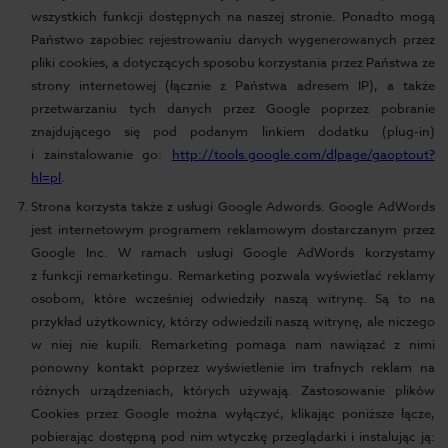
wszystkich funkcji dostępnych na naszej stronie. Ponadto mogą
Państwo zapobiec rejestrowaniu danych wygenerowanych przez
pliki cookies, a dotyczących sposobu korzystania przez Państwa ze
strony internetowej (łącznie z Państwa adresem IP), a także
przetwarzaniu tych danych przez Google poprzez pobranie
znajdującego się pod podanym linkiem dodatku (plug-in)
i zainstalowanie go:
http://tools.google.com/dlpage/gaoptout?
hl=pl
.
Strona korzysta także z usługi Google Adwords. Google AdWords
jest internetowym programem reklamowym dostarczanym przez
Google Inc. W ramach usługi Google AdWords korzystamy
z funkcji remarketingu. Remarketing pozwala wyświetlać reklamy
osobom, które wcześniej odwiedziły naszą witrynę. Są to na
przykład użytkownicy, którzy odwiedzili naszą witrynę, ale niczego
w niej nie kupili. Remarketing pomaga nam nawiązać z nimi
ponowny kontakt poprzez wyświetlenie im trafnych reklam na
różnych urządzeniach, których używają. Zastosowanie plików
Cookies przez Google można wyłączyć, klikając poniższe łącze,
pobierając dostępną pod nim wtyczkę przeglądarki i instalując ją: