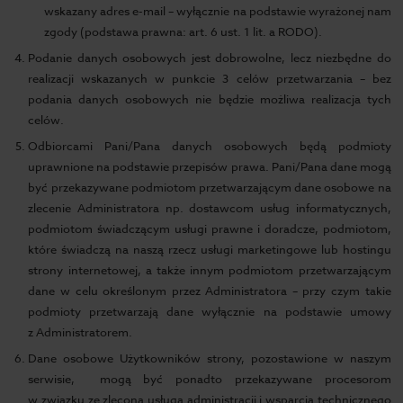
wskazany adres e-mail – wyłącznie na podstawie wyrażonej nam
zgody (podstawa prawna: art. 6 ust. 1 lit. a RODO).
Podanie danych osobowych jest dobrowolne, lecz niezbędne do
realizacji wskazanych w punkcie 3 celów przetwarzania – bez
podania danych osobowych nie będzie możliwa realizacja tych
celów.
Odbiorcami Pani/Pana danych osobowych będą podmioty
uprawnione na podstawie przepisów prawa. Pani/Pana dane mogą
być przekazywane podmiotom przetwarzającym dane osobowe na
zlecenie Administratora np. dostawcom usług informatycznych,
podmiotom świadczącym usługi prawne i doradcze, podmiotom,
które świadczą na naszą rzecz usługi marketingowe lub hostingu
strony internetowej, a także innym podmiotom przetwarzającym
dane w celu określonym przez Administratora – przy czym takie
podmioty przetwarzają dane wyłącznie na podstawie umowy
z Administratorem.
Dane osobowe Użytkowników strony, pozostawione w naszym
serwisie, mogą być ponadto przekazywane procesorom
w związku ze zleconą usługą administracji i wsparcia technicznego