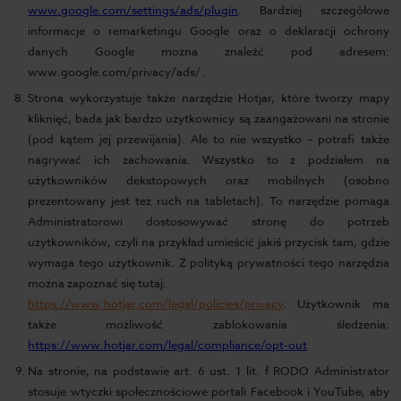
www.google.com/settings/ads/plugin
. Bardziej szczegółowe
informacje o remarketingu Google oraz o deklaracji ochrony
danych Google można znaleźć pod adresem:
www.google.com/privacy/ads/ .
Strona wykorzystuje także narzędzie Hotjar, które tworzy mapy
kliknięć, bada jak bardzo użytkownicy są zaangażowani na stronie
(pod kątem jej przewijania). Ale to nie wszystko – potrafi także
nagrywać ich zachowania. Wszystko to z podziałem na
użytkowników dekstopowych oraz mobilnych (osobno
prezentowany jest też ruch na tabletach). To narzędzie pomaga
Administratorowi dostosowywać stronę do potrzeb
użytkowników, czyli na przykład umieścić jakiś przycisk tam, gdzie
wymaga tego użytkownik. Z polityką prywatności tego narzędzia
można zapoznać się tutaj:
https://www.hotjar.com/legal/policies/privacy
. Użytkownik ma
także możliwość zablokowania śledzenia:
https://www.hotjar.com/legal/compliance/opt-out
Na stronie, na podstawie art. 6 ust. 1 lit. f RODO Administrator
stosuje wtyczki społecznościowe portali Facebook i YouTube, aby