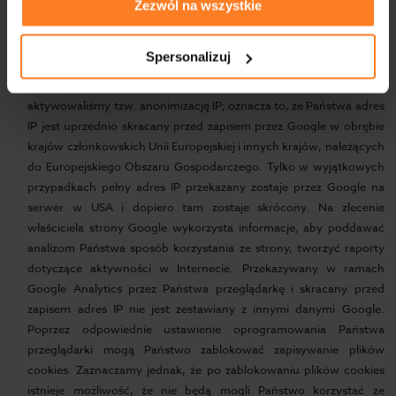
które są zapisywane na Państwa komputerze i umożliwiają
Zezwól na wszystkie
korzystanie przez Państwa ze stron internetowych. Generowane
przez pliki cookies informacje na temat sposobu korzystania ze
Spersonalizuj
strony internetowej z reguły przekazywane są na serwer Google
w USA i są na nim przechowywane. Na naszych stronach
aktywowaliśmy tzw. anonimizację IP; oznacza to, że Państwa adres
IP jest uprzednio skracany przed zapisem przez Google w obrębie
krajów członkowskich Unii Europejskiej i innych krajów, należących
do Europejskiego Obszaru Gospodarczego. Tylko w wyjątkowych
przypadkach pełny adres IP przekazany zostaje przez Google na
serwer w USA i dopiero tam zostaje skrócony. Na zlecenie
właściciela strony Google wykorzysta informacje, aby poddawać
analizom Państwa sposób korzystania ze strony, tworzyć raporty
dotyczące aktywności w Internecie. Przekazywany w ramach
Google Analytics przez Państwa przeglądarkę i skracany przed
zapisem adres IP nie jest zestawiany z innymi danymi Google.
Poprzez odpowiednie ustawienie oprogramowania Państwa
przeglądarki mogą Państwo zablokować zapisywanie plików
cookies. Zaznaczamy jednak, że po zablokowaniu plików cookies
istnieje możliwość, że nie będą mogli Państwo korzystać ze