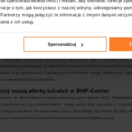
ław, jako jedno z głównych miast województwa dolnośląskiego
do spersonalizowania treści i reklam, aby oferować funkcje sp
ieczeństwo i higienę pracy. Szkolenia bhp Wrocław są nie tylko obo
ormacje o tym, jak korzystasz z naszej witryny, udostępniamy p
westycją w lepsze warunki pracy. Dzięki nadzór bhp oraz regularny
Partnerzy mogą połączyć te informacje z innymi danymi otrzym
ownicy zatrudnieni w różnych sektorach mogą cieszyć się bezpieczeństw
nia z ich usług.
.
wiązki pracodawców
Spersonalizuj
Z
odawcy są zobowiązani do zapewnienia odpowiednich warunków pracy,
wno szkolenie wstępne, jak i szkolenia okresowe. Obowiązujące przepis
y nakładają obowiązek regularnego zapoznania się z instrukcji bhp or
ieczeństwa pożarowego. Dzięki temu pracownicy biurowi, pracownicy adm
owych oraz pracownicy inżynieryjno-technicznie mogą wykonywać swo
nie z zasadami bezpieczeństwa.
ryj naszą ofertę szkoleń w BHP-Center
szamy do skorzystania z naszej szerokiej gamy szkoleń bhp. Niezależni
eś pracodawcą, czy pracownikiem, nasze usługi bhp pomogą ci zrozum
y bezpieczeństwa na stanowisku pracy. Skontaktuj się z nami już dziś, 
ięcej o naszej ofercie w dziedzinie bezpieczeństwa i higieny pracy.