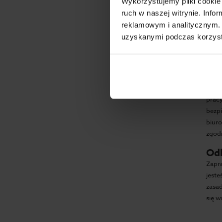
Wroc
Wykorzystujemy pliki cookie 
bezp
ruch w naszej witrynie. Inf
i in
reklamowym i analitycznym. 
prac
uzyskanymi podczas korzysta
pracy
Obo
Prac
zaró
prac
bezp
biur
zgod
Odk
Zapra
jest
zasad
się w