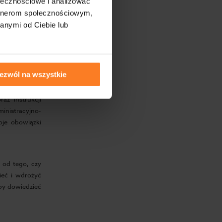
, stawia na
ołecznościowe i analizować
wiązkiem, ale
artnerom społecznościowym,
m szkoleniom
anymi od Ciebie lub
em na miejscu
ezwól na wszystkie
 co obejmuje
y oraz kodeks
az instrukcji
inistracyjno-
je obowiązki
e od tego, czy
ieć i wdrożyć
aby dowiedzieć