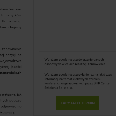
codawców oraz
ych zabytków
 dla rozwoju
wa i higieny
a zapewnienia
ej pozycji na
Wyrażam zgodę na przetwarzanie danych
województwa
osobowych w celach realizacji zamówienia
yższej jakości
stanowiskach
Wyrażam zgodę na przesyłanie raz na jakiś czas
informacji na temat ciekawych szkoleń i
konferencji organizowanych przez BHP Center
Szkolenia Sp. z o. o.
a wstępne
, jak
lnych potrzeb
odpowiednio
sku pracy
.