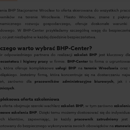
lenia BHP Stacjonarne Wrocław to oferta skierowana do wszystkich pra
owników na terenie Wrocławia. Miasto Wrocław, znane z piękn
namicznego rozwoju gospodarczego, oferuje doskonałe warunki
dowego. W BHP-Center przykładamy szczególną wagę do bezpieczeńst
, co jest niezbędne w każdej dziedzinie bezpieczeństwa.
czego warto wybrać BHP-Center?
r odpowiedniego partnera do realizacji
szkoleń BHP
jest kluczowy dl
ieczeństwa i higieny pracy
w firmie.
BHP-Center
to firma o ugruntowan
u, która oferuje kompleksowe
usługi BHP
na
terenie Wrocławia
oraz 
śląskiego. Jesteśmy firmą, która koncentruje się na dostarczaniu najw
leń, zarówno dla
pracowników administracyjno biurowych
, jak i
tniczych
.
leksowa oferta szkoleniowa
 oferta obejmuje szeroki wachlarz
szkoleń BHP
, w tym zarówno
szkoleni
esowe szkolenia BHP
. Dzięki temu możemy dostosować się do indywidua
ych klientów, zapewniając, że każdy
pracownik zatrudniony
jest 
gotowany do bezpiecznego wykonywania swoich obowiązków na
stanowi