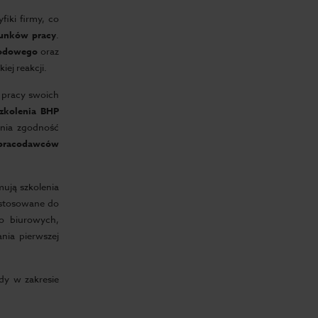
fiki firmy, co
unków pracy
.
wodowego
oraz
ej reakcji.
t pracy swoich
zkolenia BHP
wnia zgodność
pracodawców
ują szkolenia
ostosowane do
o biurowych,
nia pierwszej
dy w zakresie