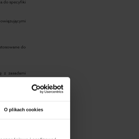
 do specyfiki
obowiązującymi
ostosowane do
ę z zasadami
 przypominać
eny pracy oraz
O plikach cookies
kże ewakuacji