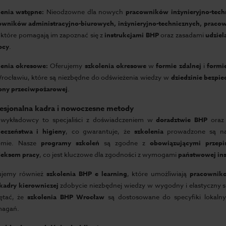
lenia wstępne:
Nieodzowne dla nowych
pracowników inżynieryjno-tech
owników administracyjno-biurowych, inżynieryjno-technicznych, praco
, które pomagają im zapoznać się z
instrukcjami BHP
oraz zasadami
udziel
ocy
.
lenia okresowe:
Oferujemy
szkolenia okresowe
w
formie zdalnej
i
formi
rocławiu, które są niezbędne do odświeżenia wiedzy w
dziedzinie bezpi
ony przeciwpożarowej
.
esjonalna kadra i nowoczesne metody
 wykładowcy to specjaliści z doświadczeniem w
doradztwie BHP
ora
ieczeństwa i higieny
, co gwarantuje, że
szkolenia
prowadzone są na
omie. Nasze
programy szkoleń
są zgodne z
obowiązującymi przepi
eksem pracy
, co jest kluczowe dla zgodności z wymogami
państwowej ins
ujemy również
szkolenia BHP e learning
, które umożliwiają
pracownik
kadry kierowniczej
zdobycie niezbędnej wiedzy w wygodny i elastyczny 
ętać, że
szkolenia BHP Wrocław
są dostosowane do specyfiki lokaln
magań.