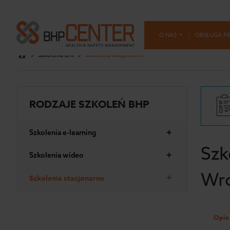
O NAS
OBSŁUGA FI
Szkolenia BHP
Szkolenia stacjonarne
RODZAJE SZKOLEŃ BHP
+
Szkolenia e-learning
Szk
+
Szkolenia wideo
Wr
+
Szkolenia stacjonarne
Opis