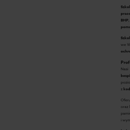
Szko
prac
BHP
pom
Szko
we W
ochr
Prof
Nasi
bezp
pozi
z
kod
Ofer
oraz
pami
i wy