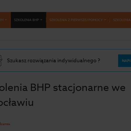
RM
SZKOLENIA BHP
SZKOLENIA Z PIERWSZEJ POMOCY
SZKOLENIA
Szukasz rozwiązania indywidualnego ?
NAPI
olenia BHP stacjonarne we
ocławiu
 kursu