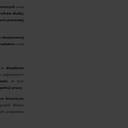
nicznych
oraz
wników służby
ania pierwszej
e stacjonarnej
eczeństwa
oraz
z w
dziedzinie
 najwyższym
sami
, w tym
pekcji pracy
.
om biurowym
sposób. Warto
ych przepisów