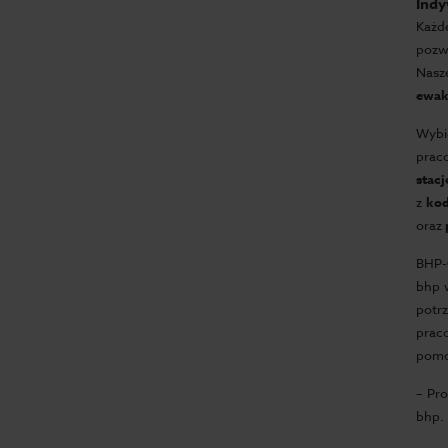
Indy
Każ
pozw
Nasz
ewak
Wybi
prac
stac
z
kod
oraz
BHP-
bhp 
potr
prac
pomo
– Pr
bhp.