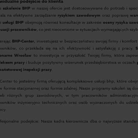
widualne podejście do klienta
de
szkolenie BHP
w naszej ofercie jest dostosowywane do potrzeb i specy
ala na efektywne zarządzanie
ryzykiem zawodowym
oraz poprawę
war
e
usługi BHP
obejmują również konsultacje w zakresie
oceny ryzyka za
uacji pracowników
, co jest nieocenione w sytuacjach wymagających szybki
erając
BHP-Center
, inwestujesz w bezpieczeństwo swojej firmy i komfor
owników, co przekłada się na ich efektywność i satysfakcję z pracy.
S
jonarne Wrocław
to inwestycja w przyszłość Twojej firmy, która zape
eksem pracy
i buduje pozytywny wizerunek przedsiębiorstwa w oczach
państwowej inspekcji pracy
.
Center to jesteśmy firmą oferującą kompleksowe usługi bhp, które obejm
w formie stacjonarnej oraz formie zdalnej. Nasze programy szkoleń są d
zeb różnych grup zawodowych, w tym pracowników administracyjn
owników inżynieryjno technicznych oraz osób wyznaczonych do udziela
cy.
ofesjonalne podejście: Nasza kadra kierownicza dba o najwyższe standar