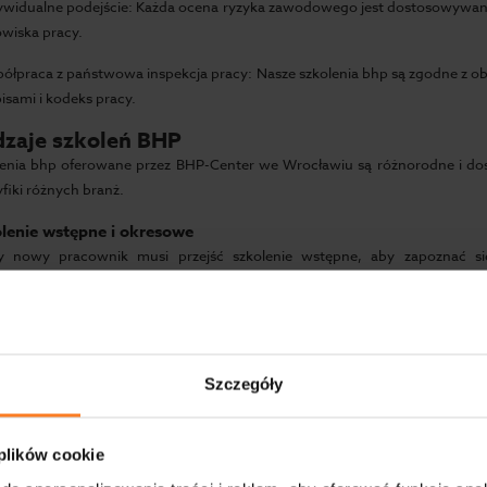
dywidualne podejście: Każda ocena ryzyka zawodowego jest dostosowywana
wiska pracy.
ółpraca z państwowa inspekcja pracy: Nasze szkolenia bhp są zgodne z 
isami i kodeks pracy.
zaje szkoleń BHP
lenia bhp oferowane przez BHP-Center we Wrocławiu są różnorodne i d
fiki różnych branż.
lenie wstępne i okresowe
y nowy pracownik musi przejść szkolenie wstępne, aby zapoznać si
ieczeństwa. Szkolenia okresowe są organizowane regularnie, aby
żnych aspektach bezpieczeństwa pracy i ochrony przeciwpożarowej.
lenia specjalistyczne
jemy również szkolenia bhp e learning w dziedzinie bezpieczeństwa i higi
Szczegóły
kresie ochrony przeciwpożarowej. Nasze programy szkoleń obejmują ta
owników oraz zwalczania pożarów.
 plików cookie
pieczeństwo i higiena pracy we Wrocławiu