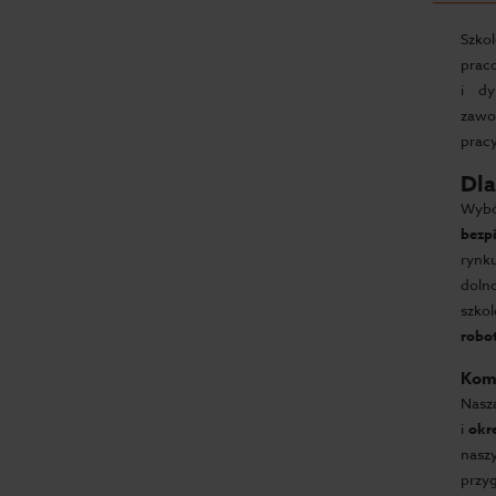
Szko
prac
i dy
zawo
pracy
Dla
Wybó
bezp
rynk
dolno
szko
robo
Komp
Nasza
i
okr
nasz
przy