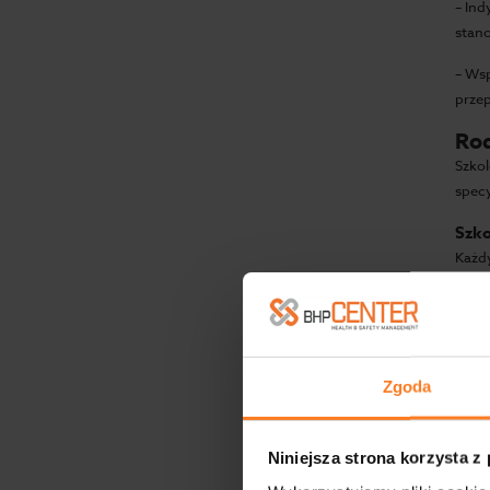
– In
stano
– Wsp
przep
Rod
Szko
specy
Szko
Każd
bezp
o wa
Szko
Oferu
Zgoda
w za
prac
Niniejsza strona korzysta z
Bez