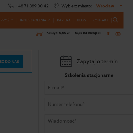
+48 71 889 00 42
Wybierz miasto:
Wrocław
 PPOŻ
INNE SZKOLENIA
KARIERA
BLOG
KONTAKT
Koszyk:
0,00 zł
Bądź na bieżąco!
Zapytaj o termin
SZ DO NAS
Szkolenia stacjonarne