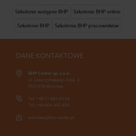
Szkolenie wstępne BHP
Szkolenie BHP online
Szkolenie BHP
Szkolenia BHP pracowników
DANE KONTAKTOWE
BHP Center sp. z o.o.
ul. Leszczyńskiego 4 lok. 2
950-078 Wrocław
Tel.
+48 71 889 00 42
Tel.
+48 606 307 454
wroclaw@bhp-center.pl