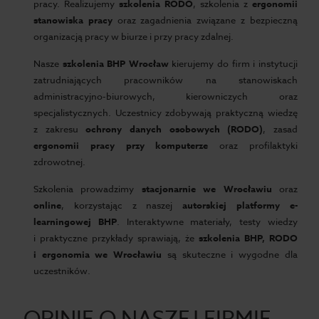
pracy. Realizujemy
szkolenia RODO
, szkolenia z
ergonomii
stanowiska pracy
oraz zagadnienia związane z bezpieczną
organizacją pracy w biurze i przy pracy zdalnej.
Nasze
szkolenia BHP Wrocław
kierujemy do firm i instytucji
zatrudniających pracowników na stanowiskach
administracyjno-biurowych, kierowniczych oraz
specjalistycznych. Uczestnicy zdobywają praktyczną wiedzę
z zakresu
ochrony danych osobowych (RODO)
, zasad
ergonomii pracy przy komputerze
oraz profilaktyki
zdrowotnej.
Szkolenia prowadzimy
stacjonarnie we Wrocławiu
oraz
online
, korzystając z naszej
autorskiej platformy e-
learningowej BHP
. Interaktywne materiały, testy wiedzy
i praktyczne przykłady sprawiają, że
szkolenia BHP, RODO
i ergonomia we Wrocławiu
są skuteczne i wygodne dla
uczestników.