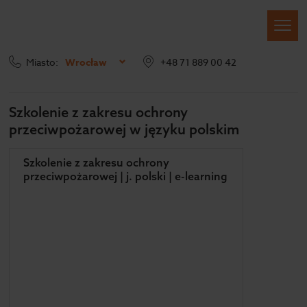
Miasto:
Wrocław
+48 71 889 00 42
PPOŻ
Szkolenia e-learning
Szkolenie PPOŻ – język polski
Szkolenie z zakresu ochrony
przeciwpożarowej w języku polskim
Szkolenie z zakresu ochrony
przeciwpożarowej | j. polski | e-learning