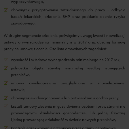
wypoczynkowego,
obowiązek przygotowania zatrudnionego do pracy – odbycie
badań lekarskich, szkolenia BHP oraz poddanie ocenie ryzyka
zawodowego.
W drugim segmencie szkolenia poświęcimy uwagę kwestii nowelizacji
ustawy o wynagrodzeniu minimalnym w 2017 oraz obecną formułę
pracy na umowę zlecenie. Oto lista omawianych zagadnień:
wysokość i składowe wynagrodzenia minimalnego na 2017 rok,
jednostka objęta stawką minimalną według istniejących
przepisów,
umowy cywilnoprawne uwzględnione w znowelizowanej
ustawie,
obowiązek ewidencjonowania lub potwierdzania godzin pracy,
kształt umowy zlecenia między dwiema osobami prywatnymi nie
prowadzącymi działalności gospodarczej lub jedną fizyczną
i jedną prowadzącą działalność w świetle nowych przepisów,
kontrola egzekwowania przepisów przez organy państwowe,