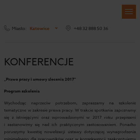
Miasto:
Katowice
+48 32 888 50 36
Konferencje
KONFERENCJE
„Prawo pracy i umowy zlecenia 2017”
Program szkolenia
Wychodząc naprzeciw potrzebom, zapraszamy na szkolenie
tematyczne w zakresie prawa pracy. W trakcie spotkania zapoznamy
się z istniejącymi oraz wprowadzonymi w 2017 roku przepisami
i zastanowimy się nad ich praktycznym zastosowaniem. Ponadto
poruszymy kwestię nowelizacji ustawy dotyczącej wynagrodzenia
minimalnego dla pracowników oraz w konsekwencji zaakcentujemy