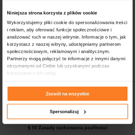
§ 8 Czas obowiązywania Umowy
Niniejsza umowa obowiązuje przez okres
Niniejsza strona korzysta z plików cookie
obowiązywania Umowy o przeprowadzenie szkolenia
Wykorzystujemy pliki cookie do spersonalizowania treści
BHP oraz 3 miesiące po jej zakończeniu.
i reklam, aby oferować funkcje społecznościowe i
§ 9 Rozwiązanie Umowy
analizować ruch w naszej witrynie. Informacje o tym, jak
korzystasz z naszej witryny, udostępniamy partnerom
Administrator danych może rozwiązać niniejszą umowę
społecznościowym, reklamowym i analitycznym.
ze skutkiem natychmiastowym gdy Podmiot
Partnerzy mogą połączyć te informacje z innymi danymi
przetwarzający:
otrzymanymi od Ciebie lub uzyskanymi podczas
korzystania z ich usług.
pomimo zobowiązania go do usunięcia uchybień
stwierdzonych podczas kontroli nie usunie ich w
wyznaczonym terminie;
Zezwól na wszystkie
przetwarza dane osobowe w sposób niezgodny z
Umową;
powierzył przetwarzanie danych osobowych innemu
Spersonalizuj
podmiotowi pomimo sprzeciwu Administratora.
§ 10 Zasady zachowania poufności