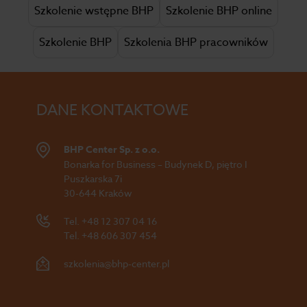
Szkolenie wstępne BHP
Szkolenie BHP online
Szkolenie BHP
Szkolenia BHP pracowników
DANE KONTAKTOWE
BHP Center Sp. z o.o.
Bonarka for Business – Budynek D, piętro I
Puszkarska 7i
30-644 Kraków
Tel.
+48 12 307 04 16
Tel.
+48 606 307 454
szkolenia@bhp-center.pl