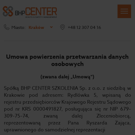
Miasto:
Kraków
+48 12 307 04 16
potwierdzenie rodo
Umowa powierzenia przetwarzania danych
osobowych
(zwana dalej „Umową”)
Spółką BHP CENTER SZKOLENIA Sp. z o.o. z siedzibą w
Krakowie pod adresem: Rydlówka 5, wpisaną do
rejestru przedsiębiorców Krajowego Rejestru Sądowego
pod nr KRS 0000491827, posługująca się nr NIP 679–
309–75–74, zwaną dalej Zleceniobiorcą,
reprezentowaną przez Pana Ryszarda Zająca,
uprawnionego do samodzielnej reprezentacji