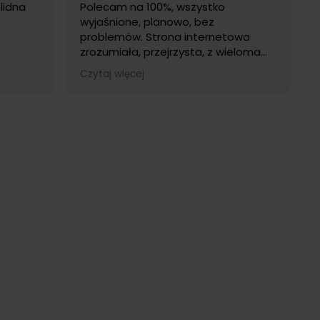
lidna
Polecam na 100%, wszystko
wyjaśnione, planowo, bez
problemów. Strona internetowa
zrozumiała, przejrzysta, z wieloma
ułatwieniami użytkowania. Obsługa
Czytaj więcej
miła i znająca się na rzeczy. Na
pewno wrócę! :)