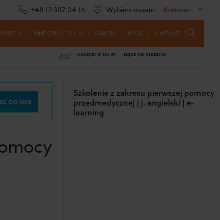
+48 12 307 04 16
Wybierz miasto:
Kraków
 PPOŻ
INNE SZKOLENIA
KARIERA
BLOG
KONTAKT
Koszyk:
0,00 zł
Bądź na bieżąco!
Szkolenie z zakresu pierwszej pomocy
SZ DO NAS
przedmedycznej | j. angielski | e-
learning
 pomocy