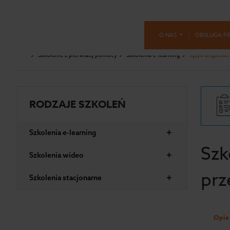
O NAS
OBSŁUGA FI
Szkolenie z pierwszej pomocy
Szkolenia e-learning
Język angielski
RODZAJE SZKOLEŃ
+
Szkolenia e-learning
Szk
+
Szkolenia wideo
prz
+
Szkolenia stacjonarne
Opis