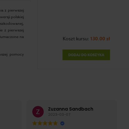
a z pierwszej
ersji polskiej
oszkodowanej,
e z pierwszej
etłumaczone na
Koszt kursu:
130.00
zł
rwszej pomocy
DODAJ DO KOSZYKA
Zuzanna Sandbach
2023-03-07